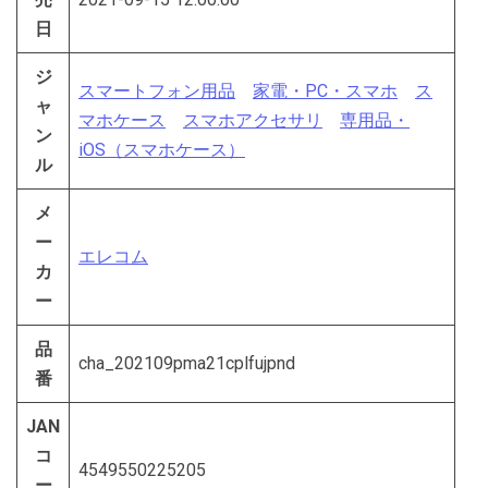
日
ジ
スマートフォン用品
家電・PC・スマホ
ス
ャ
マホケース
スマホアクセサリ
専用品・
ン
iOS（スマホケース）
ル
メ
ー
エレコム
カ
ー
品
cha_202109pma21cplfujpnd
番
JAN
コ
4549550225205
ー