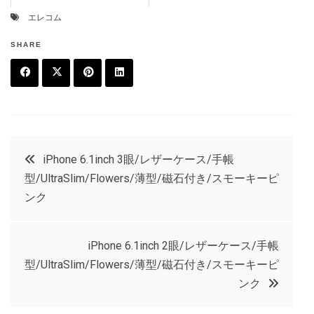
エレコム
SHARE
F
T
P
L
a
w
in
in
c
it
t
k
投
iPhone 6.1inch 3眼/レザーケース/手帳
e
t
e
e
型/UltraSlim/Flowers/薄型/磁石付き/スモーキーピ
稿
b
e
r
d
ンク
o
r
e
in
ナ
o
s
iPhone 6.1inch 2眼/レザーケース/手帳
ビ
k
t
型/UltraSlim/Flowers/薄型/磁石付き/スモーキーピ
ンク
ゲ