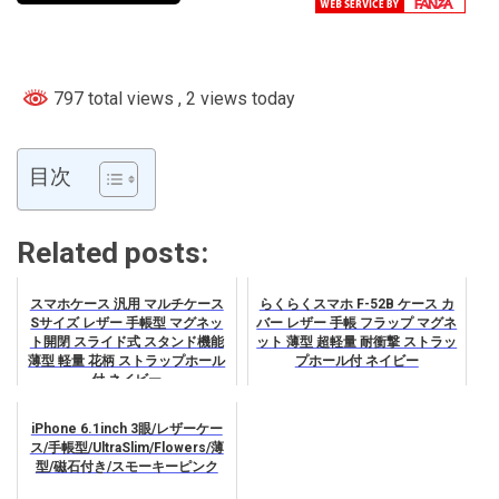
797 total views
, 2 views today
目次
Related posts:
スマホケース 汎用 マルチケース
らくらくスマホ F-52B ケース カ
Sサイズ レザー 手帳型 マグネッ
バー レザー 手帳 フラップ マグネ
ト開閉 スライド式 スタンド機能
ット 薄型 超軽量 耐衝撃 ストラッ
薄型 軽量 花柄 ストラップホール
プホール付 ネイビー
付 ネイビー
iPhone 6.1inch 3眼/レザーケー
ス/手帳型/UltraSlim/Flowers/薄
型/磁石付き/スモーキーピンク