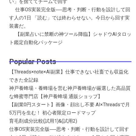
い」を捨ててチームで回す
仕事OS実装完全版──思考・判断・行動を設計して回
す人の1日 「読む」では終わらせない。今日から回す実
装書だ。
【副業占いに禁断の神ツール降臨】シャドウAIタロッ
ト鑑定自動化パッケージ
Popular Posts
【Threads×note×AI副業】仕事できない社畜でも収益化
できた全記録
神戸養蜂場・養蜂場を営む神戸養蜂場が厳選した高品質
な蜂蜜専門店【神戸養蜂場 通販ショップ】
【副業0円スタート】画像・顔出し不要 AI×Threadsで月
5万円を生む！ 初心者限定ロードマップ
育毛剤成分比較(試用1)&(試用2)
仕事OS実装完全版──思考・判断・行動を設計して回す