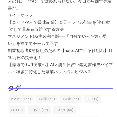
人の1日 「読む」では終わらせない。今日から回す実装
書だ。
サイトマップ
【コピペ×APIで爆速副業】楽天トラベル記事を“半自動
化”して量産＆収益化する方法
マネジメントOS実装完全版──「自分でやった方が早
い」を捨ててチームで回す
副業初心者&挫折組のための【note×AIで回る仕組み】月
10万円の突破術！
【爆速で0→1突破へ】AI × 誕生日占い鑑定書作成バイブ
ル～稼ぎに特化した副業ネット占いビジネス
タグ
#マネー
(56)
#副業
(58)
#資産
(56)
CFD
(9)
FX
(12)
ふわり
(19)
ふわ姫
(55)