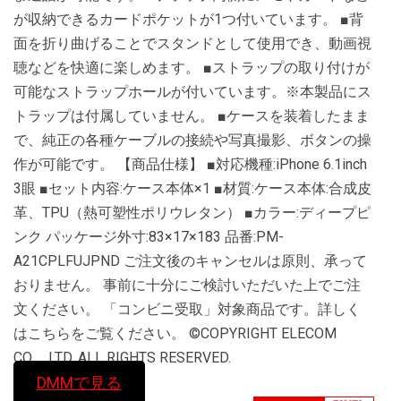
が収納できるカードポケットが1つ付いています。 ■背
面を折り曲げることでスタンドとして使用でき、動画視
聴などを快適に楽しめます。 ■ストラップの取り付けが
可能なストラップホールが付いています。※本製品にス
トラップは付属していません。 ■ケースを装着したまま
で、純正の各種ケーブルの接続や写真撮影、ボタンの操
作が可能です。 【商品仕様】 ■対応機種:iPhone 6.1inch
3眼 ■セット内容:ケース本体×1 ■材質:ケース本体:合成皮
革、TPU（熱可塑性ポリウレタン） ■カラー:ディープピ
ンク パッケージ外寸:83×17×183 品番:PM-
A21CPLFUJPND ご注文後のキャンセルは原則、承って
おりません。 事前に十分にご検討いただいた上でご注
文ください。 「コンビニ受取」対象商品です。詳しく
はこちらをご覧ください。 ©COPYRIGHT ELECOM
CO.，LTD. ALL RIGHTS RESERVED.
DMMで見る