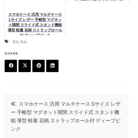
ップホール付 ディープピンク
スマホケース 汎用 マルチケース
Lサイズ レザー 手帳型 マグネッ
ト開閉 スライド式 スタンド機能
薄型 軽量 花柄 ストラップホール
付 ディープピンク
エレコム
SHARE
F
T
P
L
a
w
in
in
c
it
t
k
投
スマホケース 汎用 マルチケース Sサイズ レザ
e
t
e
e
ー 手帳型 マグネット開閉 スライド式 スタンド機
稿
b
e
r
d
能 薄型 軽量 花柄 ストラップホール付 ディープピ
o
r
e
in
ンク
ナ