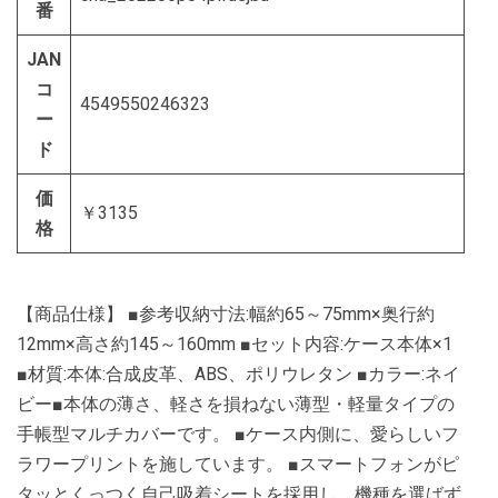
番
JAN
コ
4549550246323
ー
ド
価
￥3135
格
【商品仕様】 ■参考収納寸法:幅約65～75mm×奥行約
12mm×高さ約145～160mm ■セット内容:ケース本体×1
■材質:本体:合成皮革、ABS、ポリウレタン ■カラー:ネイ
ビー■本体の薄さ、軽さを損ねない薄型・軽量タイプの
手帳型マルチカバーです。 ■ケース内側に、愛らしいフ
ラワープリントを施しています。 ■スマートフォンがピ
タッとくっつく自己吸着シートを採用し、機種を選ばず