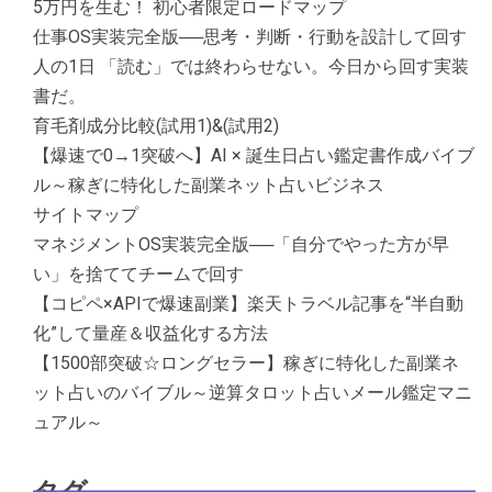
5万円を生む！ 初心者限定ロードマップ
仕事OS実装完全版──思考・判断・行動を設計して回す
人の1日 「読む」では終わらせない。今日から回す実装
書だ。
育毛剤成分比較(試用1)&(試用2)
【爆速で0→1突破へ】AI × 誕生日占い鑑定書作成バイブ
ル～稼ぎに特化した副業ネット占いビジネス
サイトマップ
マネジメントOS実装完全版──「自分でやった方が早
い」を捨ててチームで回す
【コピペ×APIで爆速副業】楽天トラベル記事を“半自動
化”して量産＆収益化する方法
【1500部突破☆ロングセラー】稼ぎに特化した副業ネ
ット占いのバイブル～逆算タロット占いメール鑑定マニ
ュアル～