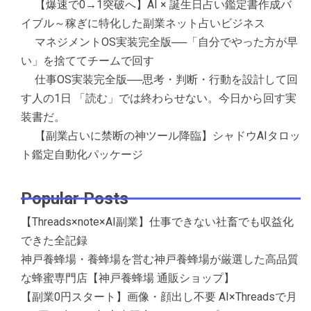
【爆速で0→1突破へ】AI × 誕生日占い鑑定書作成バ
イブル～稼ぎに特化した副業ネット占いビジネス
マネジメントOS実装完全版──「自分でやった方が早
い」を捨ててチームで回す
仕事OS実装完全版──思考・判断・行動を設計して回
す人の1日 「読む」では終わらせない。今日から回す実
装書だ。
【副業占いに禁断の神ツール降臨】シャドウAIタロッ
ト鑑定自動化パッケージ
Popular Posts
【Threads×note×AI副業】仕事できない社畜でも収益化
できた全記録
神戸養蜂場・養蜂場を営む神戸養蜂場が厳選した高品質
な蜂蜜専門店【神戸養蜂場 通販ショップ】
【副業0円スタート】画像・顔出し不要 AI×Threadsで月