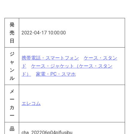
発
売
2022-04-17 10:00:00
日
ジ
携帯電話・スマートフォン
ケース・スタン
ャ
ド
ケース・ジャケット（ケース・スタン
ン
ド）
家電・PC・スマホ
ル
メ
ー
エレコム
カ
ー
品
cha_202206p04plfusjbu