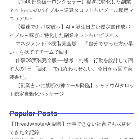
【1500部突破☆ロングセラー】稼ぎに特化した副業
ネット占いのバイブル～逆算タロット占いメール鑑定マ
ニュアル～
【爆速で0→1突破へ】AI × 誕生日占い鑑定書作成バ
イブル～稼ぎに特化した副業ネット占いビジネス
マネジメントOS実装完全版──「自分でやった方が早
い」を捨ててチームで回す
仕事OS実装完全版──思考・判断・行動を設計して回
す人の1日 「読む」では終わらせない。今日から回す実
装書だ。
【副業占いに禁断の神ツール降臨】シャドウAIタロッ
ト鑑定自動化パッケージ
Popular Posts
【Threads×note×AI副業】仕事できない社畜でも収益化
できた全記録