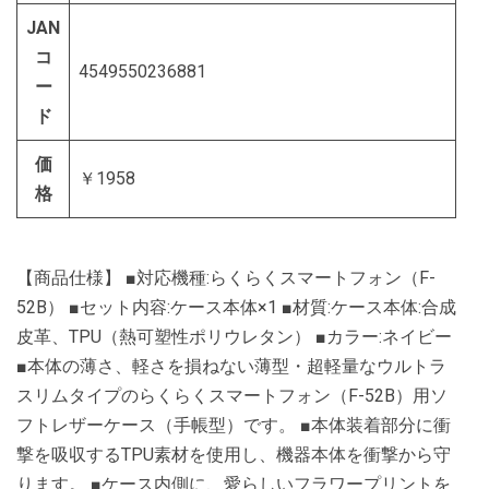
JAN
コ
4549550236881
ー
ド
価
￥1958
格
【商品仕様】 ■対応機種:らくらくスマートフォン（F-
52B） ■セット内容:ケース本体×1 ■材質:ケース本体:合成
皮革、TPU（熱可塑性ポリウレタン） ■カラー:ネイビー
■本体の薄さ、軽さを損ねない薄型・超軽量なウルトラ
スリムタイプのらくらくスマートフォン（F-52B）用ソ
フトレザーケース（手帳型）です。 ■本体装着部分に衝
撃を吸収するTPU素材を使用し、機器本体を衝撃から守
ります。 ■ケース内側に、愛らしいフラワープリントを