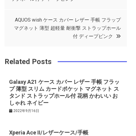
o
r
e
in
ナ
o
s
AQUOS wish ケース カバー レザー 手帳 フラップ
ビ
k
t
マグネット 薄型 超軽量 耐衝撃 ストラップホール
付 ディープピンク
ゲ
ー
Related Posts
シ
Galaxy A21 ケース カバー レザー 手帳 フラッ
プ 薄型 スリム カードポケット マグネット ス
ョ
タンド ストラップホール付 花柄 かわいい お
しゃれ ネイビー
ン
2022年9月16日
Xperia Ace II/レザーケース/手帳