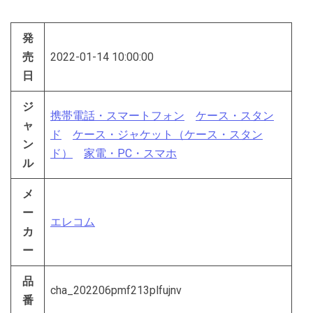
発
売
2022-01-14 10:00:00
日
ジ
携帯電話・スマートフォン
ケース・スタン
ャ
ド
ケース・ジャケット（ケース・スタン
ン
ド）
家電・PC・スマホ
ル
メ
ー
エレコム
カ
ー
品
cha_202206pmf213plfujnv
番