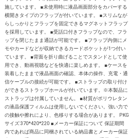
施しています。 ■未使用時に液晶画面部分をカバーする
横開きタイプのフラップが付いています。 ■スリムなが
らしっかりとフラップを固定できるマグネットフラップ
を採用しています。 ■受話口付きフラップなので、フラ
ップを閉じたまま通話が可能です。 ■フラップ内側にメ
モやカードなどが収納できるカードポケットが1つ付い
ています。 ■背面を折り曲げることでスタンドとして使
用でき、動画視聴などを快適に楽しめます。 ■ケースを
装着したままで液晶画面の確認、本体の操作、充電・通
信ケーブルの接続が可能です。 ■ストラップの取り付け
ができるストラップホールが付いています。※本製品に
ストラップは付属していません。 ■材質がポリウレタン
の液晶保護フィルムは使用しないでください。強い力で
の接触や擦れにより、色移りする場合があります。 PKG
サイズ:370*420*220 ■メーカー保証について 保証期間
内であれば商品に同梱されている納品書とメーカー保証