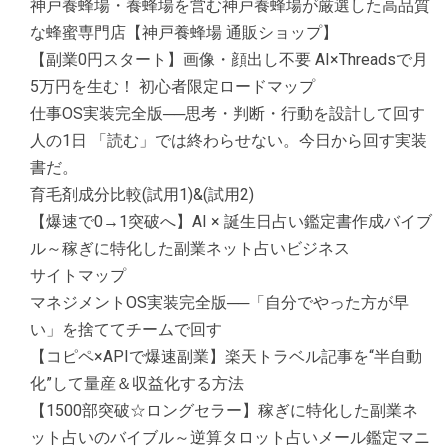
神戸養蜂場・養蜂場を営む神戸養蜂場が厳選した高品質
な蜂蜜専門店【神戸養蜂場 通販ショップ】
【副業0円スタート】画像・顔出し不要 AI×Threadsで月
5万円を生む！ 初心者限定ロードマップ
仕事OS実装完全版──思考・判断・行動を設計して回す
人の1日 「読む」では終わらせない。今日から回す実装
書だ。
育毛剤成分比較(試用1)&(試用2)
【爆速で0→1突破へ】AI × 誕生日占い鑑定書作成バイブ
ル～稼ぎに特化した副業ネット占いビジネス
サイトマップ
マネジメントOS実装完全版──「自分でやった方が早
い」を捨ててチームで回す
【コピペ×APIで爆速副業】楽天トラベル記事を“半自動
化”して量産＆収益化する方法
【1500部突破☆ロングセラー】稼ぎに特化した副業ネ
ット占いのバイブル～逆算タロット占いメール鑑定マニ