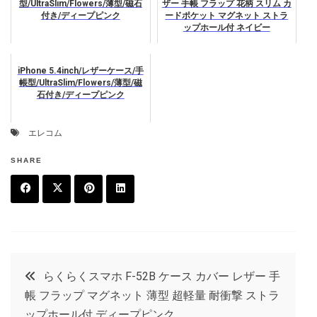
型/UltraSlim/Flowers/薄型/磁石
ザー 手帳 フラップ 花柄 スリム カ
付き/ディープピンク
ードポケット マグネット ストラ
ップホール付 ネイビー
iPhone 5.4inch/レザーケース/手
帳型/UltraSlim/Flowers/薄型/磁
石付き/ディープピンク
エレコム
SHARE
F
T
P
L
a
w
in
in
c
it
t
k
投
らくらくスマホ F-52B ケース カバー レザー 手
e
t
e
e
帳 フラップ マグネット 薄型 超軽量 耐衝撃 ストラ
稿
b
e
r
d
ップホール付 ディープピンク