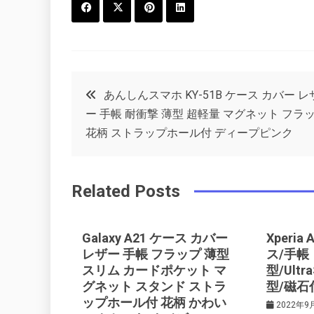
F
T
P
L
a
w
in
in
c
it
t
k
投
あんしんスマホ KY-51B ケース カバー レ
e
t
e
e
ー 手帳 耐衝撃 薄型 超軽量 マグネット フラ
稿
b
e
r
d
花柄 ストラップホール付 ディープピンク
o
r
e
in
ナ
o
s
Related Posts
ビ
k
t
ゲ
Galaxy A21 ケース カバー
Xperia
レザー 手帳 フラップ 薄型
ス/手帳
スリム カードポケット マ
型/Ultra
ー
グネット スタンド ストラ
型/磁石
ップホール付 花柄 かわい
2022年9