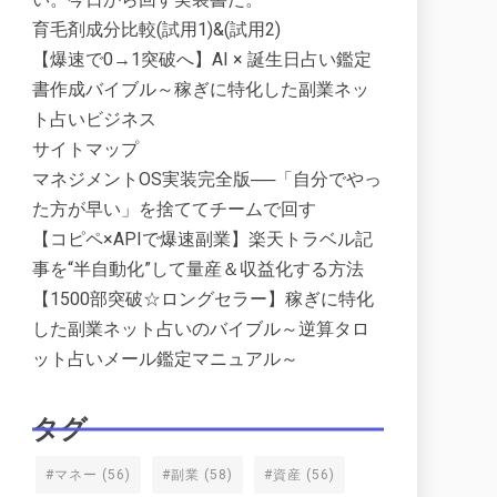
育毛剤成分比較(試用1)&(試用2)
【爆速で0→1突破へ】AI × 誕生日占い鑑定
書作成バイブル～稼ぎに特化した副業ネッ
ト占いビジネス
サイトマップ
マネジメントOS実装完全版──「自分でやっ
た方が早い」を捨ててチームで回す
【コピペ×APIで爆速副業】楽天トラベル記
事を“半自動化”して量産＆収益化する方法
【1500部突破☆ロングセラー】稼ぎに特化
した副業ネット占いのバイブル～逆算タロ
ット占いメール鑑定マニュアル～
タグ
#マネー
(56)
#副業
(58)
#資産
(56)