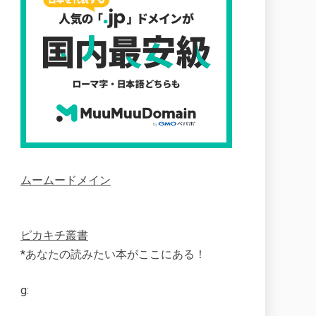
ムームードメイン
ピカキチ叢書
*あなたの読みたい本がここにある！
g: