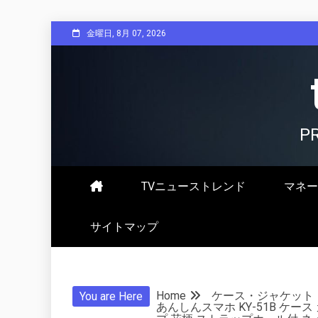
Skip
金曜日, 8月 07, 2026
to
content
P
TVニューストレンド
マネー
サイトマップ
Home
ケース・ジャケット
You are Here
あんしんスマホ KY-51B ケー