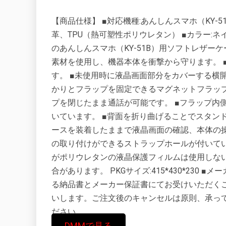
【商品仕様】 ■対応機種:あんしんスマホ（KY-51
革、TPU（熱可塑性ポリウレタン） ■カラー:
のあんしんスマホ（KY-51B）用ソフトレザー
素材を使用し、機器本体を衝撃から守ります。 
す。 ■未使用時に液晶画面部分をカバーする横
かりとフラップを固定できるマグネットフラップ
プを閉じたまま通話が可能です。 ■フラップ内
いています。 ■背面を折り曲げることでスタン
ースを装着したままで液晶画面の確認、本体の操
の取り付けができるストラップホールが付いてい
がポリウレタンの液晶保護フィルムは使用しな
合があります。 PKGサイズ:415*430*23
る納品書とメーカー保証書にてお受けいただく
いします。ご注文後のキャンセルは原則、承っ
ださい。
DMMで見る