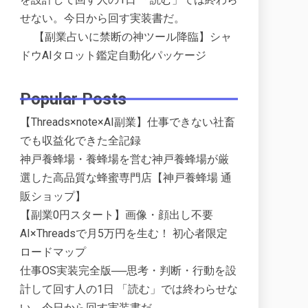
せない。今日から回す実装書だ。
【副業占いに禁断の神ツール降臨】シャ
ドウAIタロット鑑定自動化パッケージ
Popular Posts
【Threads×note×AI副業】仕事できない社畜
でも収益化できた全記録
神戸養蜂場・養蜂場を営む神戸養蜂場が厳
選した高品質な蜂蜜専門店【神戸養蜂場 通
販ショップ】
【副業0円スタート】画像・顔出し不要
AI×Threadsで月5万円を生む！ 初心者限定
ロードマップ
仕事OS実装完全版──思考・判断・行動を設
計して回す人の1日 「読む」では終わらせな
い。今日から回す実装書だ。