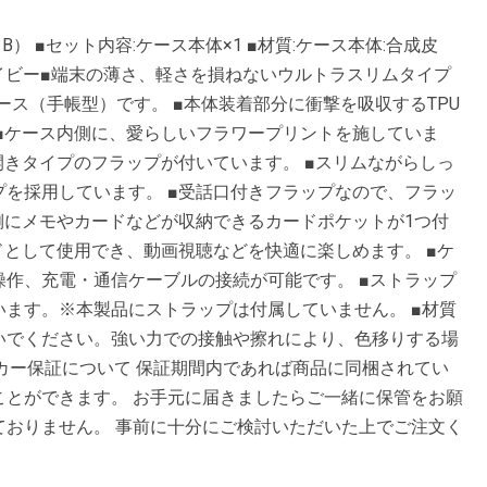
B） ■セット内容:ケース本体×1 ■材質:ケース本体:合成皮
ネイビー■端末の薄さ、軽さを損ねないウルトラスリムタイプ
ケース（手帳型）です。 ■本体装着部分に衝撃を吸収するTPU
■ケース内側に、愛らしいフラワープリントを施していま
開きタイプのフラップが付いています。 ■スリムながらしっ
を採用しています。 ■受話口付きフラップなので、フラッ
側にメモやカードなどが収納できるカードポケットが1つ付
ドとして使用でき、動画視聴などを快適に楽しめます。 ■ケ
作、充電・通信ケーブルの接続が可能です。 ■ストラップ
ます。※本製品にストラップは付属していません。 ■材質
いでください。強い力での接触や擦れにより、色移りする場
0 ■メーカー保証について 保証期間内であれば商品に同梱されてい
ことができます。 お手元に届きましたらご一緒に保管をお願
ておりません。 事前に十分にご検討いただいた上でご注文く