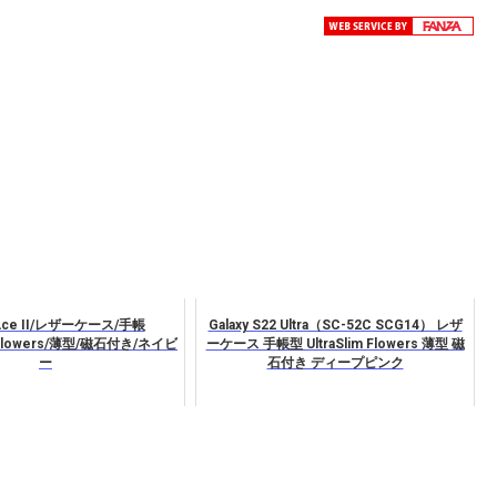
 Ace II/レザーケース/手帳
Galaxy S22 Ultra（SC-52C SCG14） レザ
m/Flowers/薄型/磁石付き/ネイビ
ーケース 手帳型 UltraSlim Flowers 薄型 磁
ー
石付き ディープピンク