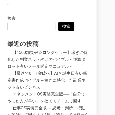
a:
検索
検索
最近の投稿
【1500部突破☆ロングセラー】稼ぎに特
化した副業ネット占いのバイブル～逆算タ
ロット占いメール鑑定マニュアル～
【爆速で0→1突破へ】AI × 誕生日占い鑑
定書作成バイブル～稼ぎに特化した副業ネ
ット占いビジネス
マネジメントOS実装完全版──「自分で
やった方が早い」を捨ててチームで回す
仕事OS実装完全版──思考・判断・行動
を設計して回す人の1日 「読む」では終わら