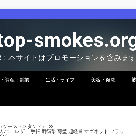
top-smokes.or
R：本サイトはプロモーションを含みま
・資産・副業
生活・ライフ
美容・健康
（ケース・スタンド）
ス カバー レザー 手帳 耐衝撃 薄型 超軽量 マグネット フラッ