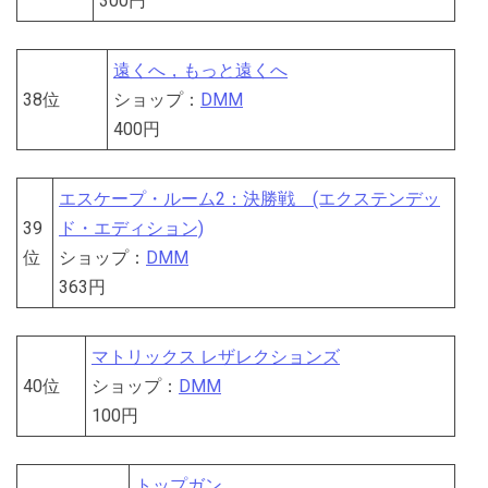
300円
遠くへ，もっと遠くへ
38位
ショップ：
DMM
400円
エスケープ・ルーム2：決勝戦 (エクステンデッ
39
ド・エディション)
位
ショップ：
DMM
363円
マトリックス レザレクションズ
40位
ショップ：
DMM
100円
トップガン