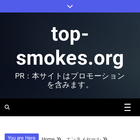
Skip
to
content
top-
smokes.org
PR：本サイトはプロモーション
を含みます。
You are Here
Home
エンタメセール