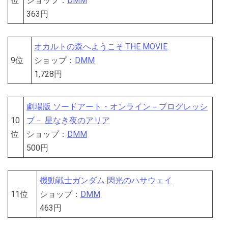
位
ショップ：
DMM
363円
オカルトの森へようこそ THE MOVIE
9位
ショップ：
DMM
1,728円
劇場版 ソードアート・オンライン－プログレッシ
10
ブ－ 星なき夜のアリア
位
ショップ：
DMM
500円
機動戦士ガンダム 閃光のハサウェイ
11位
ショップ：
DMM
463円