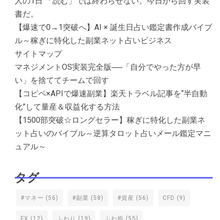
人の1日 「読む」では終わらせない。今日から回す実装
書だ。
【爆速で0→1突破へ】AI × 誕生日占い鑑定書作成バイブ
ル～稼ぎに特化した副業ネット占いビジネス
サイトマップ
マネジメントOS実装完全版──「自分でやった方が早
い」を捨ててチームで回す
【コピペ×APIで爆速副業】楽天トラベル記事を“半自動
化”して量産＆収益化する方法
【1500部突破☆ロングセラー】稼ぎに特化した副業ネ
ット占いのバイブル～逆算タロット占いメール鑑定マニ
ュアル～
タグ
#マネー
(56)
#副業
(58)
#資産
(56)
CFD
(9)
FX
(12)
ふわり
(19)
ふわ姫
(55)