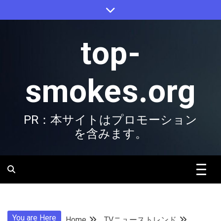
Skip
to
content
top-
smokes.org
PR：本サイトはプロモーション
を含みます。
You are Here
Home
TVニューストレンド