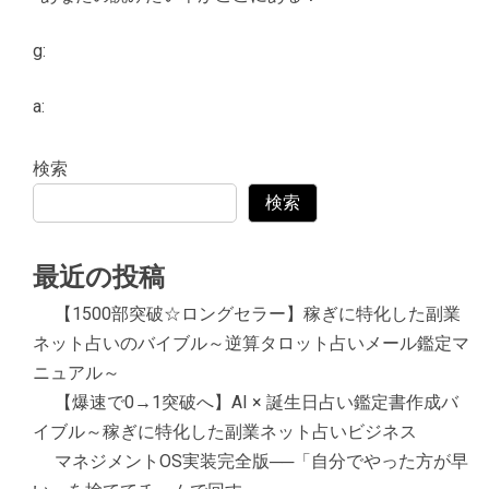
g:
a:
検索
検索
最近の投稿
【1500部突破☆ロングセラー】稼ぎに特化した副業
ネット占いのバイブル～逆算タロット占いメール鑑定マ
ニュアル～
【爆速で0→1突破へ】AI × 誕生日占い鑑定書作成バ
イブル～稼ぎに特化した副業ネット占いビジネス
マネジメントOS実装完全版──「自分でやった方が早