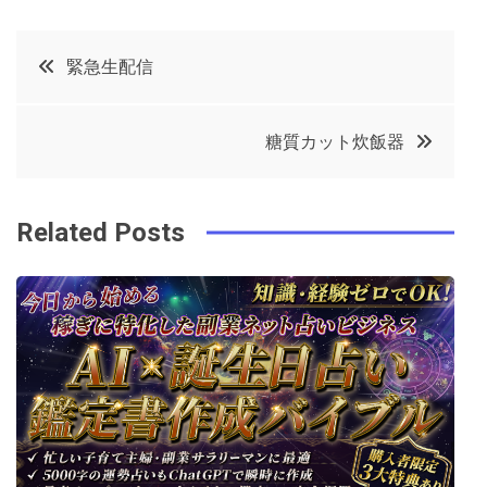
a
w
in
in
c
it
t
k
投
緊急生配信
e
t
e
e
稿
b
e
r
d
糖質カット炊飯器
o
r
e
in
ナ
o
s
ビ
k
t
Related Posts
ゲ
ー
シ
ョ