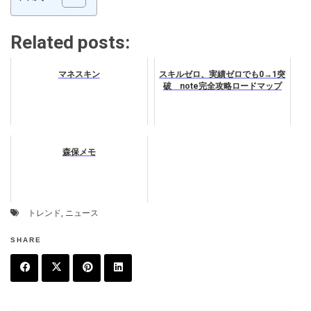
Related posts:
マネスキン
スキルゼロ、実績ゼロでも0→1突
破 note完全攻略ロードマップ
森保メモ
トレンド
,
ニュース
SHARE
F
T
P
L