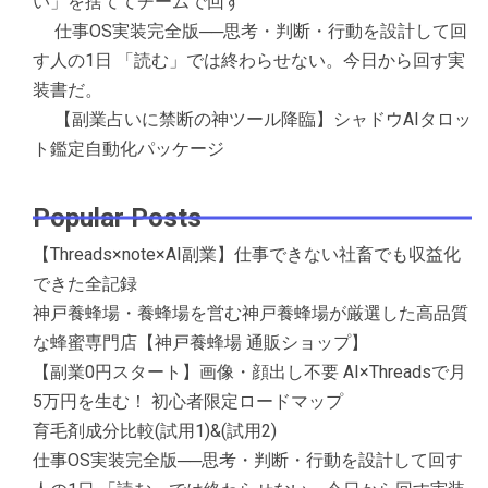
い」を捨ててチームで回す
仕事OS実装完全版──思考・判断・行動を設計して回
す人の1日 「読む」では終わらせない。今日から回す実
装書だ。
【副業占いに禁断の神ツール降臨】シャドウAIタロッ
ト鑑定自動化パッケージ
Popular Posts
【Threads×note×AI副業】仕事できない社畜でも収益化
できた全記録
神戸養蜂場・養蜂場を営む神戸養蜂場が厳選した高品質
な蜂蜜専門店【神戸養蜂場 通販ショップ】
【副業0円スタート】画像・顔出し不要 AI×Threadsで月
5万円を生む！ 初心者限定ロードマップ
育毛剤成分比較(試用1)&(試用2)
仕事OS実装完全版──思考・判断・行動を設計して回す