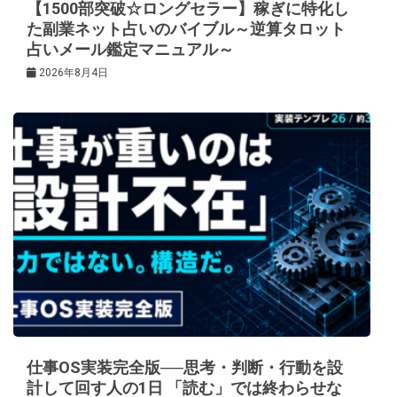
【1500部突破☆ロングセラー】稼ぎに特化し
た副業ネット占いのバイブル～逆算タロット
占いメール鑑定マニュアル～
2026年8月4日
仕事OS実装完全版──思考・判断・行動を設
計して回す人の1日 「読む」では終わらせな