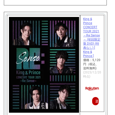
入
King &
Prince
CONCERT
TOUR 2021
～Re:Sense
～ (初回限定
盤 DVD) (特
典なし) [
King &
Prince ]
価格：5,120
円（税込、
送料無料)
(2023/12/20
時点)
楽
天