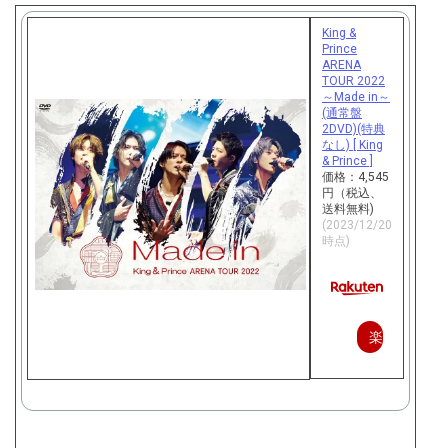
King &
Prince
ARENA
TOUR 2022
～Made in～
(通常盤
2DVD)(特典
なし) [ King
& Prince ]
価格：4,545
円（税込、
送料無料)
(2023/12/20
時点)
楽
天
で
購