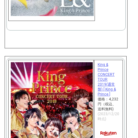
購
入
King &
Prince
CONCERT
TOUR
2019(通常
盤) [ King &
Prince ]
価格：4,232
円（税込、
送料無料)
(2023/12/20
時点)