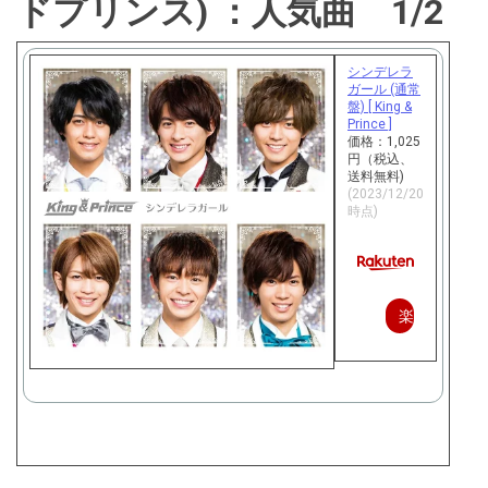
ドプリンス) ：人気曲 1/2
シンデレラ
ガール (通常
盤) [ King &
Prince ]
価格：1,025
円（税込、
送料無料)
(2023/12/20
時点)
楽
天
で
購
入