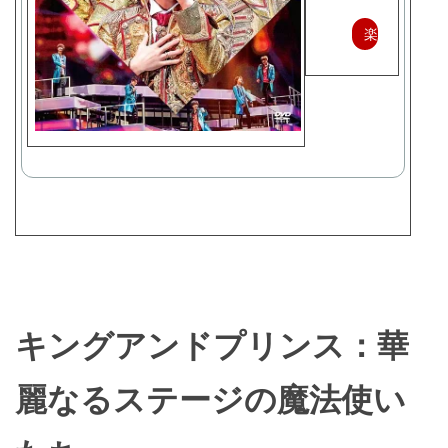
楽
天
で
購
入
キングアンドプリンス：華
麗なるステージの魔法使い