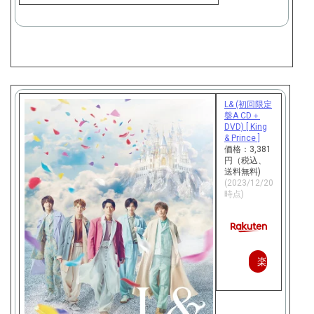
で
購
入
L& (初回限定
盤A CD＋
DVD) [ King
& Prince ]
価格：3,381
円（税込、
送料無料)
(2023/12/20
時点)
楽
天
で