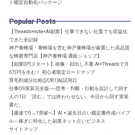
ト鑑定自動化パッケージ
Popular Posts
【Threads×note×AI副業】仕事できない社畜でも収益化
できた全記録
神戸養蜂場・養蜂場を営む神戸養蜂場が厳選した高品質
な蜂蜜専門店【神戸養蜂場 通販ショップ】
【副業0円スタート】画像・顔出し不要 AI×Threadsで月
5万円を生む！ 初心者限定ロードマップ
育毛剤成分比較(試用1)&(試用2)
仕事OS実装完全版──思考・判断・行動を設計して回す
人の1日 「読む」では終わらせない。今日から回す実装
書だ。
【爆速で0→1突破へ】AI × 誕生日占い鑑定書作成バイブ
ル～稼ぎに特化した副業ネット占いビジネス
サイトマップ