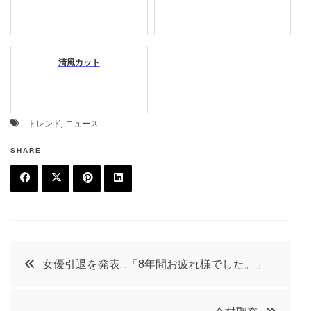
清風カット
トレンド
,
ニュース
SHARE
F
T
P
L
a
w
in
in
c
it
t
k
投
女優引退を発表…「8年間お疲れ様でした。」
e
t
e
e
稿
b
e
r
d