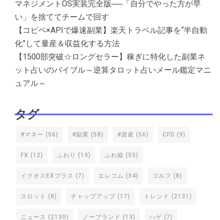
マネジメントOS実装完全版──「自分でやった方が早
い」を捨ててチームで回す
【コピペ×APIで爆速副業】楽天トラベル記事を“半自動
化”して量産＆収益化する方法
【1500部突破☆ロングセラー】稼ぎに特化した副業ネ
ット占いのバイブル～逆算タロット占いメール鑑定マニ
ュアル～
タグ
#マネー
(56)
#副業
(58)
#資産
(56)
CFD
(9)
FX
(12)
ふわり
(19)
ふわ姫
(55)
イクオスEXプラス
(7)
エレコム
(34)
ゴルフ
(8)
スロット
(8)
チャップアップ
(17)
トレンド
(2131)
ニュース
(2130)
ノーブランド
(13)
ハゲ
(7)