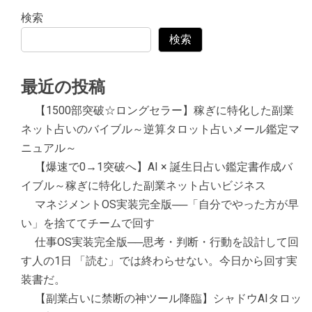
検索
検索
最近の投稿
【1500部突破☆ロングセラー】稼ぎに特化した副業
ネット占いのバイブル～逆算タロット占いメール鑑定マ
ニュアル～
【爆速で0→1突破へ】AI × 誕生日占い鑑定書作成バ
イブル～稼ぎに特化した副業ネット占いビジネス
マネジメントOS実装完全版──「自分でやった方が早
い」を捨ててチームで回す
仕事OS実装完全版──思考・判断・行動を設計して回
す人の1日 「読む」では終わらせない。今日から回す実
装書だ。
【副業占いに禁断の神ツール降臨】シャドウAIタロッ