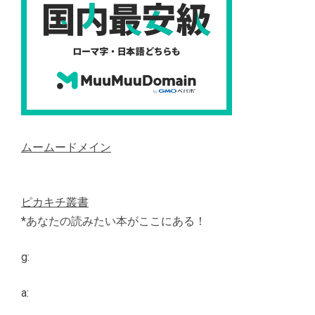
ムームードメイン
ピカキチ叢書
*あなたの読みたい本がここにある！
g:
a: