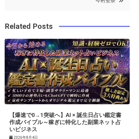
今村聖奈
o
r
e
in
ナ
o
s
ビ
k
t
Related Posts
ゲ
ー
シ
ョ
ン
【爆速で0→1突破へ】AI × 誕生日占い鑑定書
作成バイブル～稼ぎに特化した副業ネット占
いビジネス
2026年8月4日