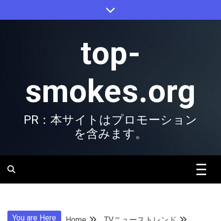
Skip
to
content
top-
smokes.org
PR：本サイトはプロモーション
を含みます。
You are Here
Home
TVニューストレンド