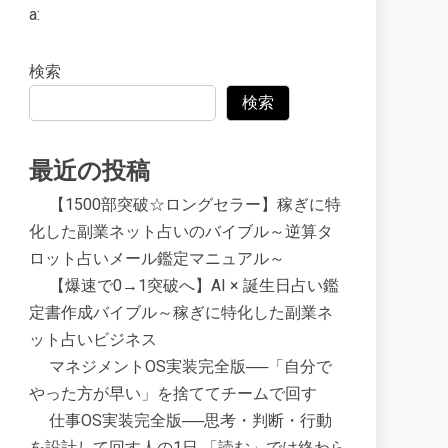
a:
検索
検索
最近の投稿
【1500部突破☆ロングセラー】稼ぎに特
化した副業ネット占いのバイブル～逆算タ
ロット占いメール鑑定マニュアル～
【爆速で0→1突破へ】AI × 誕生日占い鑑
定書作成バイブル～稼ぎに特化した副業ネ
ット占いビジネス
マネジメントOS実装完全版──「自分で
やった方が早い」を捨ててチームで回す
仕事OS実装完全版──思考・判断・行動
を設計して回す人の1日 「読む」では終わら