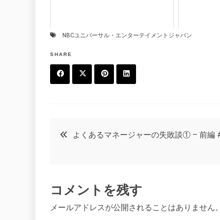
NBCユニバーサル・エンターテイメントジャパン
SHARE
F
T
P
L
a
w
in
in
c
it
t
k
投
よくあるマネージャーの失敗談① – 前編 
e
t
e
e
稿
b
e
r
d
o
r
e
in
ナ
コメントを残す
o
s
ビ
k
t
メールアドレスが公開されることはありません