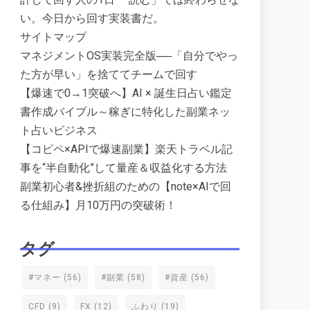
い。今日から回す実装書だ。
サイトマップ
マネジメントOS実装完全版──「自分でやっ
た方が早い」を捨ててチームで回す
【爆速で0→1突破へ】AI × 誕生日占い鑑定
書作成バイブル～稼ぎに特化した副業ネッ
ト占いビジネス
【コピペ×APIで爆速副業】楽天トラベル記
事を“半自動化”して量産＆収益化する方法
副業初心者&挫折組のための【note×AIで回
る仕組み】月10万円の突破術！
タグ
#マネー
(56)
#副業
(58)
#資産
(56)
CFD
(9)
FX
(12)
ふわり
(19)