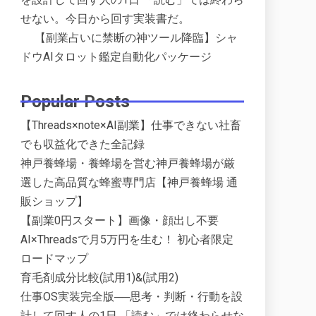
せない。今日から回す実装書だ。
【副業占いに禁断の神ツール降臨】シャ
ドウAIタロット鑑定自動化パッケージ
Popular Posts
【Threads×note×AI副業】仕事できない社畜
でも収益化できた全記録
神戸養蜂場・養蜂場を営む神戸養蜂場が厳
選した高品質な蜂蜜専門店【神戸養蜂場 通
販ショップ】
【副業0円スタート】画像・顔出し不要
AI×Threadsで月5万円を生む！ 初心者限定
ロードマップ
育毛剤成分比較(試用1)&(試用2)
仕事OS実装完全版──思考・判断・行動を設
計して回す人の1日 「読む」では終わらせな