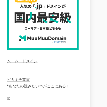
ムームードメイン
ピカキチ叢書
*あなたの読みたい本がここにある！
g: