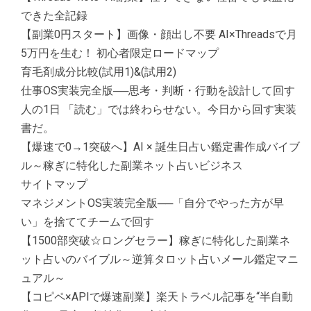
できた全記録
【副業0円スタート】画像・顔出し不要 AI×Threadsで月
5万円を生む！ 初心者限定ロードマップ
育毛剤成分比較(試用1)&(試用2)
仕事OS実装完全版──思考・判断・行動を設計して回す
人の1日 「読む」では終わらせない。今日から回す実装
書だ。
【爆速で0→1突破へ】AI × 誕生日占い鑑定書作成バイブ
ル～稼ぎに特化した副業ネット占いビジネス
サイトマップ
マネジメントOS実装完全版──「自分でやった方が早
い」を捨ててチームで回す
【1500部突破☆ロングセラー】稼ぎに特化した副業ネ
ット占いのバイブル～逆算タロット占いメール鑑定マニ
ュアル～
【コピペ×APIで爆速副業】楽天トラベル記事を“半自動