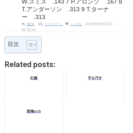
W.スミス .143 7 P.アロンソ .167 8
T.アンダーソン .313 9 T.ターナ
ー .313
返信
リツイート
いいね
2023年03月20日
00:32:44
目次
Related posts:
灯織
手を汚す
斑鳩ルカ