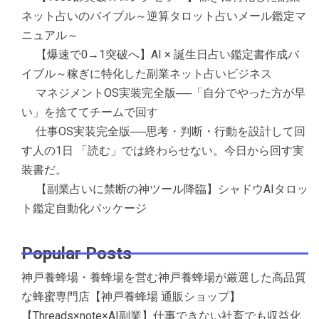
ネット占いのバイブル～逆算タロット占いメール鑑定マ
ニュアル～
【爆速で0→1突破へ】AI × 誕生日占い鑑定書作成バ
イブル～稼ぎに特化した副業ネット占いビジネス
マネジメントOS実装完全版──「自分でやった方が早
い」を捨ててチームで回す
仕事OS実装完全版──思考・判断・行動を設計して回
す人の1日 「読む」では終わらせない。今日から回す実
装書だ。
【副業占いに禁断の神ツール降臨】シャドウAIタロッ
ト鑑定自動化パッケージ
Popular Posts
神戸養蜂場・養蜂場を営む神戸養蜂場が厳選した高品質
な蜂蜜専門店【神戸養蜂場 通販ショップ】
【Threads×note×AI副業】仕事できない社畜でも収益化