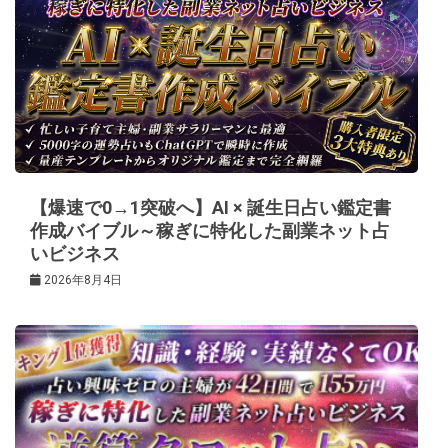
ー
シ
ョ
ン
【爆速で0→1突破へ】AI × 誕生日占い鑑定書
作成バイブル～稼ぎに特化した副業ネット占
いビジネス
2026年8月4日