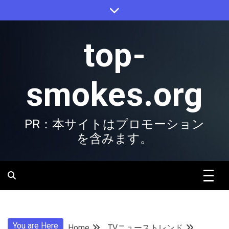
Skip
to
content
top-
smokes.org
PR：本サイトはプロモーション
を含みます。
You are Here
Home
TVニューストレンド