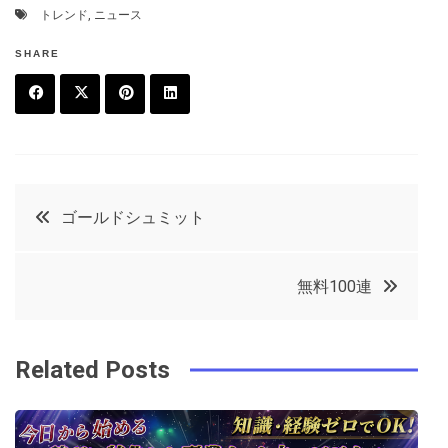
トレンド
,
ニュース
SHARE
F
T
P
L
a
w
in
in
c
it
t
k
投
ゴールドシュミット
e
t
e
e
稿
b
e
r
d
無料100連
o
r
e
in
ナ
o
s
ビ
k
t
Related Posts
ゲ