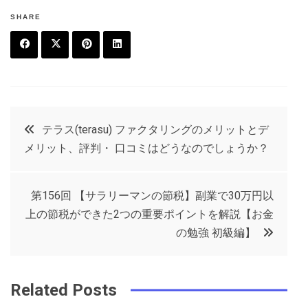
SHARE
F
T
P
L
a
w
in
in
c
it
t
k
投
テラス(terasu) ファクタリングのメリットとデ
e
t
e
e
メリット、評判・ 口コミはどうなのでしょうか？
稿
b
e
r
d
o
r
e
in
ナ
第156回 【サラリーマンの節税】副業で30万円以
o
s
上の節税ができた2つの重要ポイントを解説【お金
ビ
k
t
の勉強 初級編】
ゲ
Related Posts