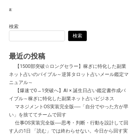
a:
検索
検索
最近の投稿
【1500部突破☆ロングセラー】稼ぎに特化した副業
ネット占いのバイブル～逆算タロット占いメール鑑定マ
ニュアル～
【爆速で0→1突破へ】AI × 誕生日占い鑑定書作成バ
イブル～稼ぎに特化した副業ネット占いビジネス
マネジメントOS実装完全版──「自分でやった方が早
い」を捨ててチームで回す
仕事OS実装完全版──思考・判断・行動を設計して回
す人の1日 「読む」では終わらせない。今日から回す実