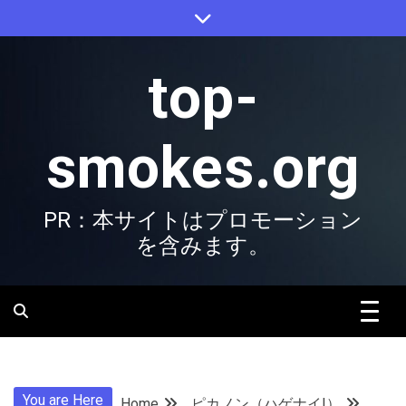
Skip
to
content
top-
smokes.org
PR：本サイトはプロモーション
を含みます。
You are Here
Home
ピカノン（ハゲナイ!）