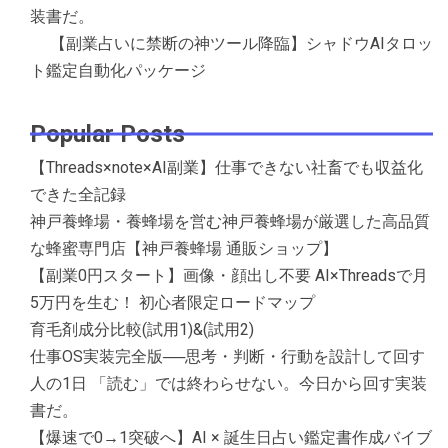
装書だ。
【副業占いに禁断の神ツール降臨】シャドウAIタロッ
ト鑑定自動化パッケージ
Popular Posts
【Threads×note×AI副業】仕事できない社畜でも収益化
できた全記録
神戸養蜂場・養蜂場を営む神戸養蜂場が厳選した高品質
な蜂蜜専門店【神戸養蜂場 通販ショップ】
【副業0円スタート】画像・顔出し不要 AI×Threadsで月
5万円を生む！ 初心者限定ロードマップ
育毛剤成分比較(試用1)&(試用2)
仕事OS実装完全版──思考・判断・行動を設計して回す
人の1日 「読む」では終わらせない。今日から回す実装
書だ。
【爆速で0→1突破へ】AI × 誕生日占い鑑定書作成バイブ