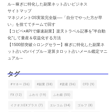
ル～稼ぎに特化した副業ネット占いビジネス
サイトマップ
マネジメントOS実装完全版──「自分でやった方が早
い」を捨ててチームで回す
【コピペ×APIで爆速副業】楽天トラベル記事を“半自動
化”して量産＆収益化する方法
【1500部突破☆ロングセラー】稼ぎに特化した副業ネ
ット占いのバイブル～逆算タロット占いメール鑑定マニ
ュアル～
タグ
#マネー
(56)
#副業
(58)
#資産
(56)
CFD
(9)
FX
(12)
ふわり
(19)
ふわ姫
(55)
イクオスEXプラス
(7)
エレコム
(34)
ゴルフ
(8)