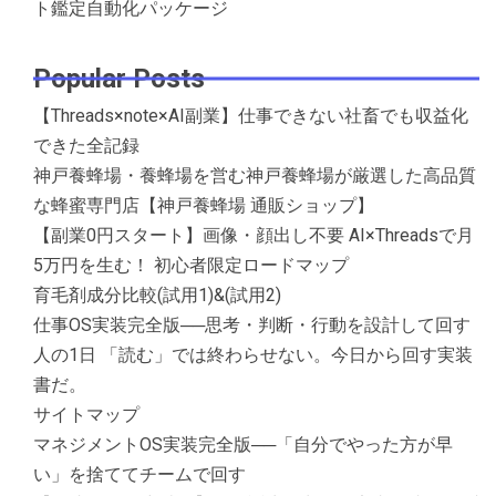
ト鑑定自動化パッケージ
Popular Posts
【Threads×note×AI副業】仕事できない社畜でも収益化
できた全記録
神戸養蜂場・養蜂場を営む神戸養蜂場が厳選した高品質
な蜂蜜専門店【神戸養蜂場 通販ショップ】
【副業0円スタート】画像・顔出し不要 AI×Threadsで月
5万円を生む！ 初心者限定ロードマップ
育毛剤成分比較(試用1)&(試用2)
仕事OS実装完全版──思考・判断・行動を設計して回す
人の1日 「読む」では終わらせない。今日から回す実装
書だ。
サイトマップ
マネジメントOS実装完全版──「自分でやった方が早
い」を捨ててチームで回す