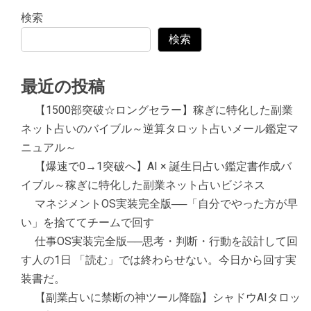
検索
検索
最近の投稿
【1500部突破☆ロングセラー】稼ぎに特化した副業
ネット占いのバイブル～逆算タロット占いメール鑑定マ
ニュアル～
【爆速で0→1突破へ】AI × 誕生日占い鑑定書作成バ
イブル～稼ぎに特化した副業ネット占いビジネス
マネジメントOS実装完全版──「自分でやった方が早
い」を捨ててチームで回す
仕事OS実装完全版──思考・判断・行動を設計して回
す人の1日 「読む」では終わらせない。今日から回す実
装書だ。
【副業占いに禁断の神ツール降臨】シャドウAIタロッ