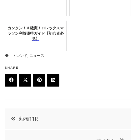
カンタン！＆確実！ロレックスマ
ラソン利益獲得ガイド【初心者必
見】
トレンド
,
ニュース
SHARE
F
T
P
L
a
w
in
in
c
it
t
k
投
船橋11R
e
t
e
e
稿
b
e
r
d