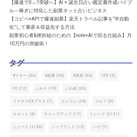
【爆速で0→1突破へ】AI × 誕生日占い鑑定書作成バイブ
ル～稼ぎに特化した副業ネット占いビジネス
【コピペ×APIで爆速副業】楽天トラベル記事を“半自動
化”して量産＆収益化する方法
副業初心者&挫折組のための【note×AIで回る仕組み】月
10万円の突破術！
タグ
#マネー
(56)
#副業
(58)
#資産
(56)
CFD
(9)
FX
(12)
ふわり
(19)
ふわ姫
(55)
イクオスEXプラス
(7)
エレコム
(34)
ゴルフ
(8)
スロット
(8)
チャップアップ
(17)
トレンド
(2131)
ニュース
(2130)
ノーブランド
(13)
ハゲ
(7)