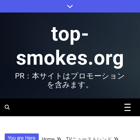
Skip
to
content
top-
smokes.org
PR：本サイトはプロモーション
を含みます。
You are Here
Home
TVニューストレンド