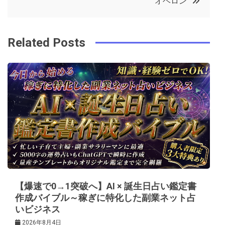
オベロン
o
r
e
in
ナ
o
s
ビ
k
t
Related Posts
ゲ
ー
シ
ョ
ン
【爆速で0→1突破へ】AI × 誕生日占い鑑定書
作成バイブル～稼ぎに特化した副業ネット占
いビジネス
2026年8月4日