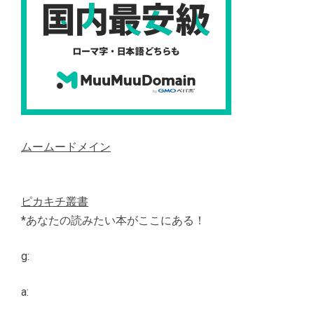
ムームードメイン
ピカキチ叢書
*あなたの読みたい本がここにある！
g:
a: