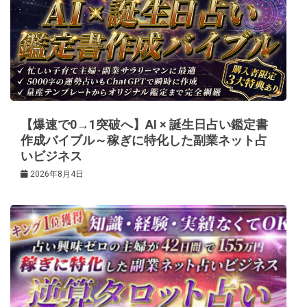
ー
シ
ョ
ン
【爆速で0→1突破へ】AI × 誕生日占い鑑定書
作成バイブル～稼ぎに特化した副業ネット占
いビジネス
2026年8月4日