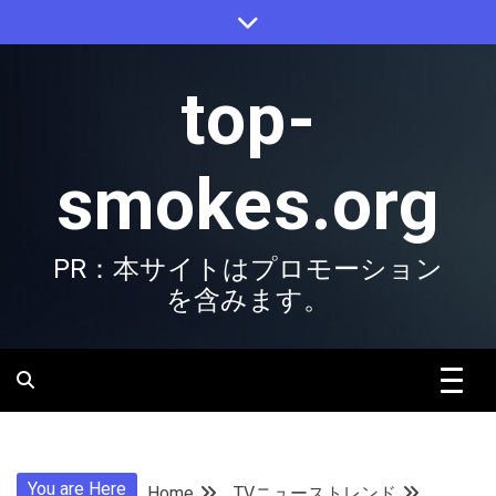
Skip
to
content
top-
smokes.org
PR：本サイトはプロモーション
を含みます。
You are Here
Home
TVニューストレンド