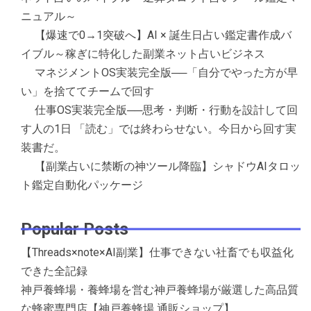
ニュアル～
【爆速で0→1突破へ】AI × 誕生日占い鑑定書作成バ
イブル～稼ぎに特化した副業ネット占いビジネス
マネジメントOS実装完全版──「自分でやった方が早
い」を捨ててチームで回す
仕事OS実装完全版──思考・判断・行動を設計して回
す人の1日 「読む」では終わらせない。今日から回す実
装書だ。
【副業占いに禁断の神ツール降臨】シャドウAIタロッ
ト鑑定自動化パッケージ
Popular Posts
【Threads×note×AI副業】仕事できない社畜でも収益化
できた全記録
神戸養蜂場・養蜂場を営む神戸養蜂場が厳選した高品質
な蜂蜜専門店【神戸養蜂場 通販ショップ】