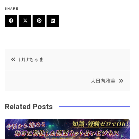
SHARE
F
T
P
L
a
w
in
in
c
it
t
k
投
けけちゃま
e
t
e
e
稿
b
e
r
d
大日向雅美
o
r
e
in
ナ
o
s
ビ
k
t
Related Posts
ゲ