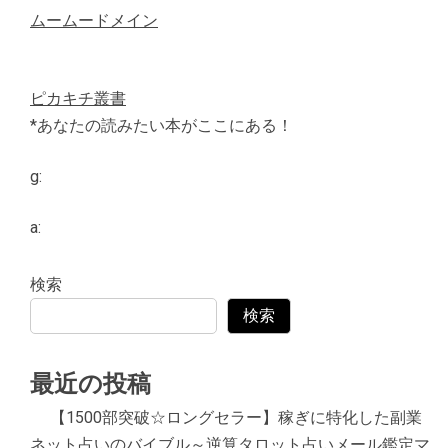
ムームードメイン
ピカキチ叢書
*あなたの読みたい本がここにある！
g:
a:
検索
検索
最近の投稿
【1500部突破☆ロングセラー】稼ぎに特化した副業
ネット占いのバイブル～逆算タロット占いメール鑑定マ