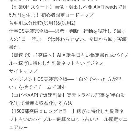
【副業0円スタート】画像・顔出し不要 AI×Threadsで月
5万円を生む！ 初心者限定ロードマップ
育毛剤成分比較(試用1)&(試用2)
仕事OS実装完全版──思考・判断・行動を設計して回す
人の1日 「読む」では終わらせない。今日から回す実装
書だ。
【爆速で0→1突破へ】AI × 誕生日占い鑑定書作成バイブ
ル～稼ぎに特化した副業ネット占いビジネス
サイトマップ
マネジメントOS実装完全版──「自分でやった方が早
い」を捨ててチームで回す
【コピペ×APIで爆速副業】楽天トラベル記事を“半自動
化”して量産＆収益化する方法
【1500部突破☆ロングセラー】稼ぎに特化した副業ネ
ット占いのバイブル～逆算タロット占いメール鑑定マニ
ュアル～