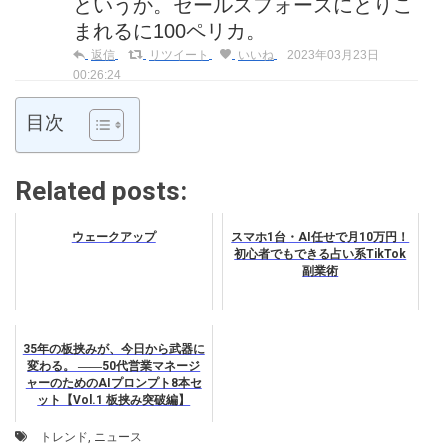
というか。セールスフォースにとりこ
まれるに100ペリカ。
返信
リツイート
いいね
2023年03月23日
00:26:24
目次
Related posts:
ウェークアップ
スマホ1台・AI任せで月10万円！
初心者でもできる占い系TikTok
副業術
35年の板挟みが、今日から武器に
変わる。 ――50代営業マネージ
ャーのためのAIプロンプト8本セ
ット【Vol.1 板挟み突破編】
トレンド
,
ニュース