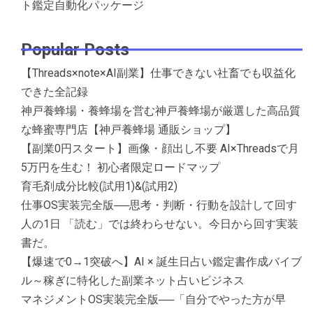
ト鑑定自動化パッケージ
Popular Posts
【Threads×note×AI副業】仕事できない社畜でも収益化
できた全記録
神戸養蜂場・養蜂場を営む神戸養蜂場が厳選した高品質
な蜂蜜専門店【神戸養蜂場 通販ショップ】
【副業0円スタート】画像・顔出し不要 AI×Threadsで月
5万円を生む！ 初心者限定ロードマップ
育毛剤成分比較(試用1)&(試用2)
仕事OS実装完全版──思考・判断・行動を設計して回す
人の1日 「読む」では終わらせない。今日から回す実装
書だ。
【爆速で0→1突破へ】AI × 誕生日占い鑑定書作成バイブ
ル～稼ぎに特化した副業ネット占いビジネス
マネジメントOS実装完全版──「自分でやった方が早