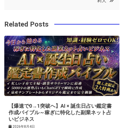
莉犬
o
r
e
in
ナ
o
s
ビ
k
t
Related Posts
ゲ
ー
シ
ョ
ン
【爆速で0→1突破へ】AI × 誕生日占い鑑定書
作成バイブル～稼ぎに特化した副業ネット占
いビジネス
2026年8月4日