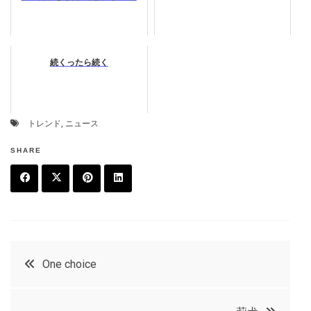
続くったら続く
トレンド
,
ニュース
SHARE
F
T
P
L
a
w
in
in
c
it
t
k
投
One choice
e
t
e
e
稿
b
e
r
d