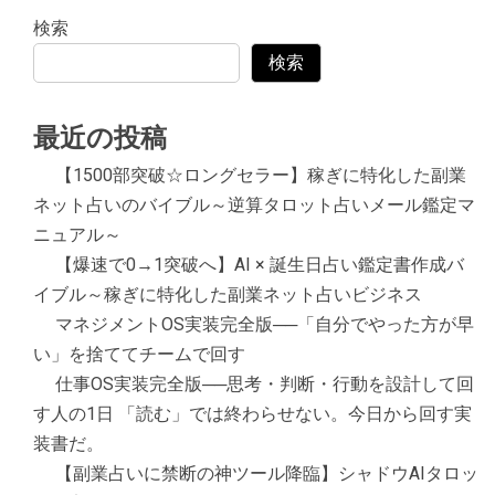
検索
検索
最近の投稿
【1500部突破☆ロングセラー】稼ぎに特化した副業
ネット占いのバイブル～逆算タロット占いメール鑑定マ
ニュアル～
【爆速で0→1突破へ】AI × 誕生日占い鑑定書作成バ
イブル～稼ぎに特化した副業ネット占いビジネス
マネジメントOS実装完全版──「自分でやった方が早
い」を捨ててチームで回す
仕事OS実装完全版──思考・判断・行動を設計して回
す人の1日 「読む」では終わらせない。今日から回す実
装書だ。
【副業占いに禁断の神ツール降臨】シャドウAIタロッ