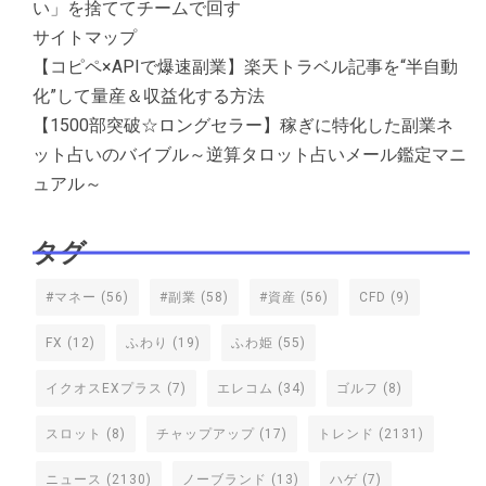
い」を捨ててチームで回す
サイトマップ
【コピペ×APIで爆速副業】楽天トラベル記事を“半自動
化”して量産＆収益化する方法
【1500部突破☆ロングセラー】稼ぎに特化した副業ネ
ット占いのバイブル～逆算タロット占いメール鑑定マニ
ュアル～
タグ
#マネー
(56)
#副業
(58)
#資産
(56)
CFD
(9)
FX
(12)
ふわり
(19)
ふわ姫
(55)
イクオスEXプラス
(7)
エレコム
(34)
ゴルフ
(8)
スロット
(8)
チャップアップ
(17)
トレンド
(2131)
ニュース
(2130)
ノーブランド
(13)
ハゲ
(7)