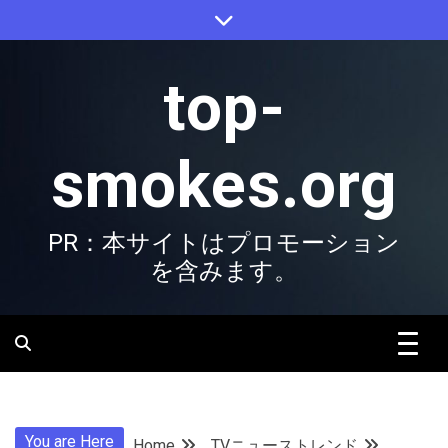
Skip
to
content
top-
smokes.org
PR：本サイトはプロモーション
を含みます。
You are Here
Home
TVニューストレンド