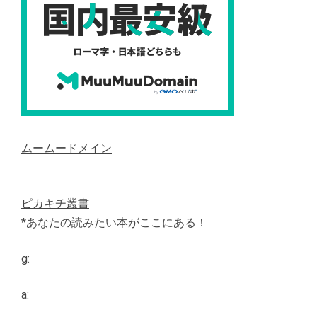
ムームードメイン
ピカキチ叢書
*あなたの読みたい本がここにある！
g:
a: