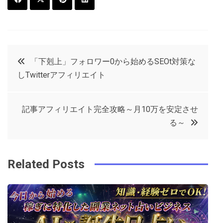
F
T
P
L
a
w
in
in
c
it
t
k
投
「下剋上」フォロワー0から始めるSEOt対策な
e
t
e
e
しTwitterアフィリエイト
稿
b
e
r
d
o
r
e
in
ナ
記事アフィリエイト完全攻略～月10万を安定させ
o
s
る～
ビ
k
t
ゲ
Related Posts
ー
シ