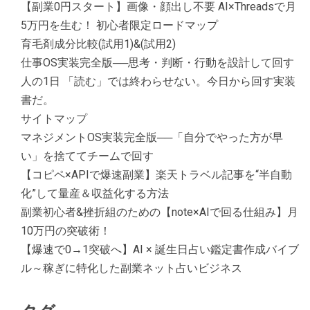
【副業0円スタート】画像・顔出し不要 AI×Threadsで月
5万円を生む！ 初心者限定ロードマップ
育毛剤成分比較(試用1)&(試用2)
仕事OS実装完全版──思考・判断・行動を設計して回す
人の1日 「読む」では終わらせない。今日から回す実装
書だ。
サイトマップ
マネジメントOS実装完全版──「自分でやった方が早
い」を捨ててチームで回す
【コピペ×APIで爆速副業】楽天トラベル記事を“半自動
化”して量産＆収益化する方法
副業初心者&挫折組のための【note×AIで回る仕組み】月
10万円の突破術！
【爆速で0→1突破へ】AI × 誕生日占い鑑定書作成バイブ
ル～稼ぎに特化した副業ネット占いビジネス