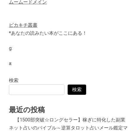
ムームードメイン
ピカキチ叢書
*あなたの読みたい本がここにある！
g:
a:
検索
検索
最近の投稿
【1500部突破☆ロングセラー】稼ぎに特化した副業
ネット占いのバイブル～逆算タロット占いメール鑑定マ