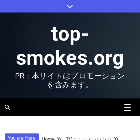
Skip
to
content
top-
smokes.org
PR：本サイトはプロモーション
を含みます。
You are Here
Home
TVニューストレンド