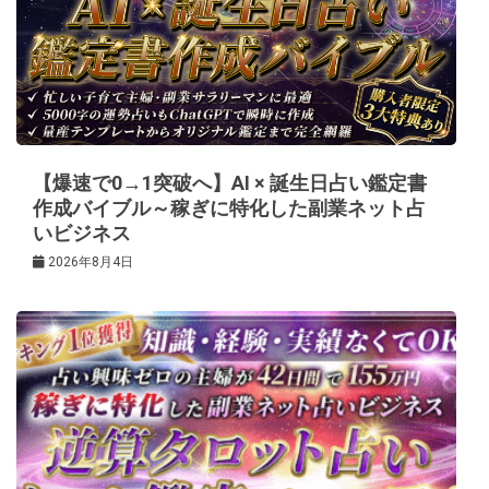
ョ
ン
【爆速で0→1突破へ】AI × 誕生日占い鑑定書
作成バイブル～稼ぎに特化した副業ネット占
いビジネス
2026年8月4日