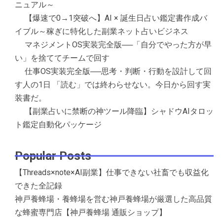
ニュアル～
【爆速で0→1突破へ】AI × 誕生日占い鑑定書作成バ
イブル～稼ぎに特化した副業ネット占いビジネス
マネジメントOS実装完全版──「自分でやった方が早
い」を捨ててチームで回す
仕事OS実装完全版──思考・判断・行動を設計して回
す人の1日 「読む」では終わらせない。今日から回す実
装書だ。
【副業占いに禁断の神ツール降臨】シャドウAIタロッ
ト鑑定自動化パッケージ
Popular Posts
【Threads×note×AI副業】仕事できない社畜でも収益化
できた全記録
神戸養蜂場・養蜂場を営む神戸養蜂場が厳選した高品質
な蜂蜜専門店【神戸養蜂場 通販ショップ】