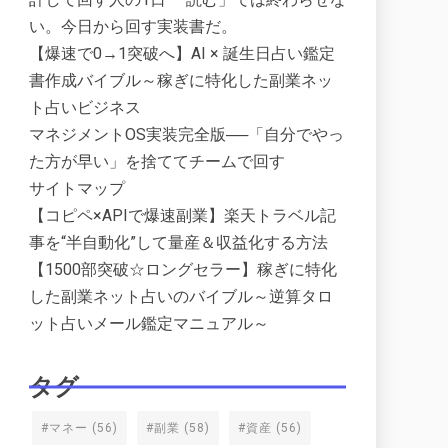
い。今日から回す実装書だ。
【爆速で0→1突破へ】AI × 誕生日占い鑑定
書作成バイブル～稼ぎに特化した副業ネッ
ト占いビジネス
マネジメントOS実装完全版──「自分でやっ
た方が早い」を捨ててチームで回す
サイトマップ
【コピペ×APIで爆速副業】楽天トラベル記
事を“半自動化”して量産＆収益化する方法
【1500部突破☆ロングセラー】稼ぎに特化
した副業ネット占いのバイブル～逆算タロ
ット占いメール鑑定マニュアル～
タグ
#マネー
(56)
#副業
(58)
#資産
(56)