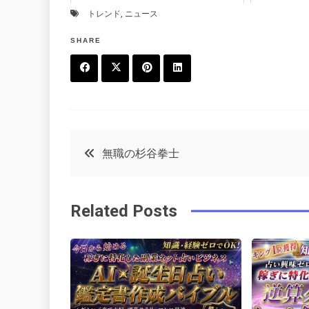
トレンド
,
ニュース
SHARE
F
T
P
L
a
w
in
in
c
it
t
k
投
無職の杉谷拳士
e
t
e
e
稿
b
e
r
d
Related Posts
o
r
e
in
ナ
o
s
ビ
k
t
ゲ