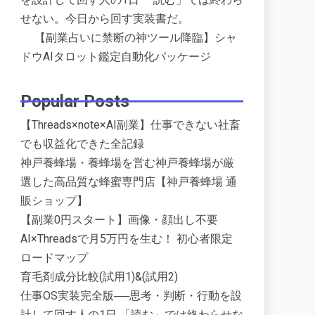
せない。今日から回す実装書だ。
【副業占いに禁断の神ツール降臨】シャ
ドウAIタロット鑑定自動化パッケージ
Popular Posts
【Threads×note×AI副業】仕事できない社畜
でも収益化できた全記録
神戸養蜂場・養蜂場を営む神戸養蜂場が厳
選した高品質な蜂蜜専門店【神戸養蜂場 通
販ショップ】
【副業0円スタート】画像・顔出し不要
AI×Threadsで月5万円を生む！ 初心者限定
ロードマップ
育毛剤成分比較(試用1)&(試用2)
仕事OS実装完全版──思考・判断・行動を設
計して回す人の1日 「読む」では終わらせな