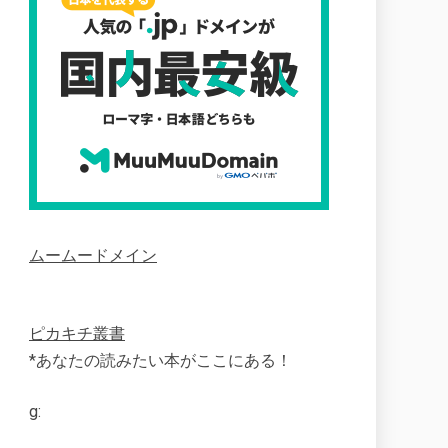
ムームードメイン
ピカキチ叢書
*あなたの読みたい本がここにある！
g: