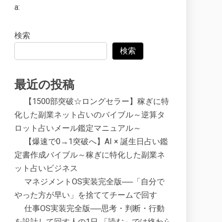
a:
検索
検索
最近の投稿
【1500部突破☆ロングセラー】稼ぎに特
化した副業ネット占いのバイブル～逆算タ
ロット占いメール鑑定マニュアル～
【爆速で0→1突破へ】AI × 誕生日占い鑑
定書作成バイブル～稼ぎに特化した副業ネ
ット占いビジネス
マネジメントOS実装完全版──「自分で
やった方が早い」を捨ててチームで回す
仕事OS実装完全版──思考・判断・行動
を設計して回す人の1日 「読む」では終わら