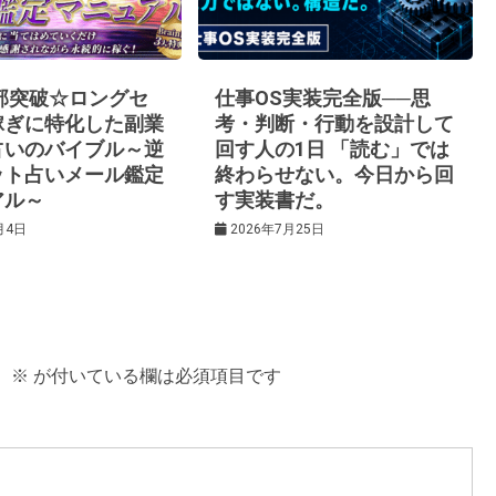
0部突破☆ロングセ
仕事OS実装完全版──思
稼ぎに特化した副業
考・判断・行動を設計して
占いのバイブル～逆
回す人の1日 「読む」では
ット占いメール鑑定
終わらせない。今日から回
アル～
す実装書だ。
月4日
2026年7月25日
。
※
が付いている欄は必須項目です