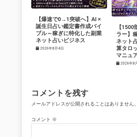
ー
【爆速で0→1突破へ】AI ×
シ
誕生日占い鑑定書作成バイ
【150
ブル～稼ぎに特化した副業
ラー】
ネット占いビジネス
ネット
ョ
算タロ
2026年8月4日
マニュ
ン
2026年8
コメントを残す
メールアドレスが公開されることはありません
コメント
※