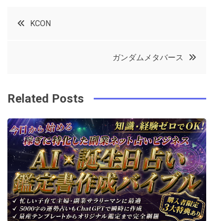
c
it
t
k
投
KCON
e
t
e
e
稿
b
e
r
d
ガンダムメタバース
o
r
e
in
ナ
o
s
ビ
k
t
Related Posts
ゲ
ー
シ
ョ