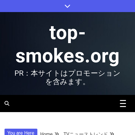
Skip
to
content
top-
smokes.org
PR：本サイトはプロモーション
を含みます。
You are Here
Home
TVニューストレンド