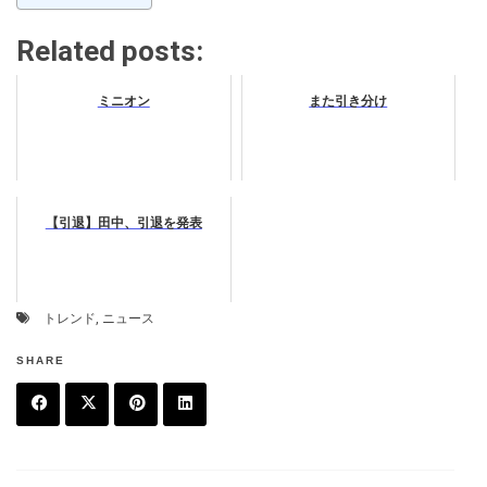
Related posts:
ミニオン
また引き分け
【引退】田中、引退を発表
トレンド
,
ニュース
SHARE
F
T
P
L
a
w
in
in