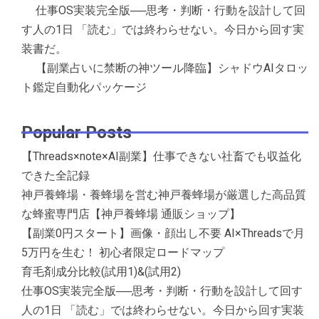
仕事OS実装完全版──思考・判断・行動を設計して回
す人の1日 「読む」では終わらせない。今日から回す実
装書だ。
【副業占いに禁断の神ツール降臨】シャドウAIタロッ
ト鑑定自動化パッケージ
Popular Posts
【Threads×note×AI副業】仕事できない社畜でも収益化
できた全記録
神戸養蜂場・養蜂場を営む神戸養蜂場が厳選した高品質
な蜂蜜専門店【神戸養蜂場 通販ショップ】
【副業0円スタート】画像・顔出し不要 AI×Threadsで月
5万円を生む！ 初心者限定ロードマップ
育毛剤成分比較(試用1)&(試用2)
仕事OS実装完全版──思考・判断・行動を設計して回す
人の1日 「読む」では終わらせない。今日から回す実装