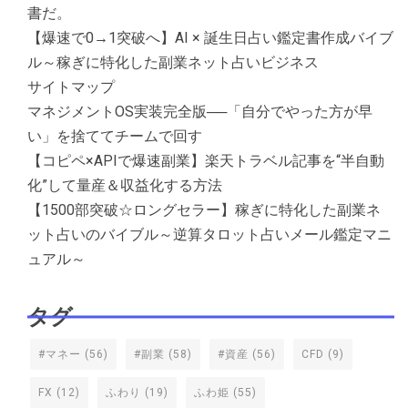
書だ。
【爆速で0→1突破へ】AI × 誕生日占い鑑定書作成バイブ
ル～稼ぎに特化した副業ネット占いビジネス
サイトマップ
マネジメントOS実装完全版──「自分でやった方が早
い」を捨ててチームで回す
【コピペ×APIで爆速副業】楽天トラベル記事を“半自動
化”して量産＆収益化する方法
【1500部突破☆ロングセラー】稼ぎに特化した副業ネ
ット占いのバイブル～逆算タロット占いメール鑑定マニ
ュアル～
タグ
#マネー
(56)
#副業
(58)
#資産
(56)
CFD
(9)
FX
(12)
ふわり
(19)
ふわ姫
(55)