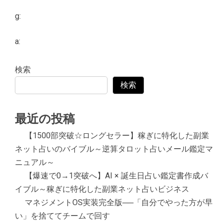
g:
a:
検索
検索
最近の投稿
【1500部突破☆ロングセラー】稼ぎに特化した副業
ネット占いのバイブル～逆算タロット占いメール鑑定マ
ニュアル～
【爆速で0→1突破へ】AI × 誕生日占い鑑定書作成バ
イブル～稼ぎに特化した副業ネット占いビジネス
マネジメントOS実装完全版──「自分でやった方が早
い」を捨ててチームで回す