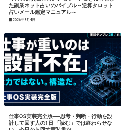
た副業ネット占いのバイブル～逆算タロット
占いメール鑑定マニュアル～
2026年8月4日
仕事OS実装完全版──思考・判断・行動を設
計して回す人の1日 「読む」では終わらせな
い。今日から回す実装書だ。