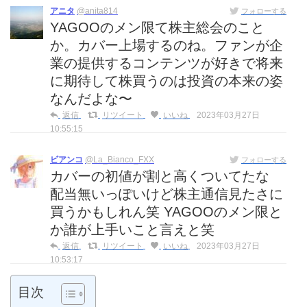
アニタ
@anita814
フォローする
YAGOOのメン限て株主総会のこと
か。カバー上場するのね。ファンが企
業の提供するコンテンツが好きで将来
に期待して株買うのは投資の本来の姿
なんだよな〜
返信
リツイート
いいね
2023年03月27日
10:55:15
ビアンコ
@La_Bianco_FXX
フォローする
カバーの初値が割と高くついてたな
配当無いっぽいけど株主通信見たさに
買うかもしれん笑 YAGOOのメン限と
か誰が上手いこと言えと笑
返信
リツイート
いいね
2023年03月27日
10:53:17
目次