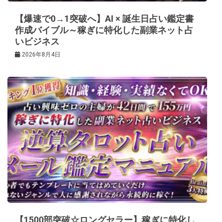
ン
【爆速で0→1突破へ】AI × 誕生日占い鑑定書
作成バイブル～稼ぎに特化した副業ネット占
いビジネス
2026年8月4日
【1500部突破☆ロングセラー】稼ぎに特化し