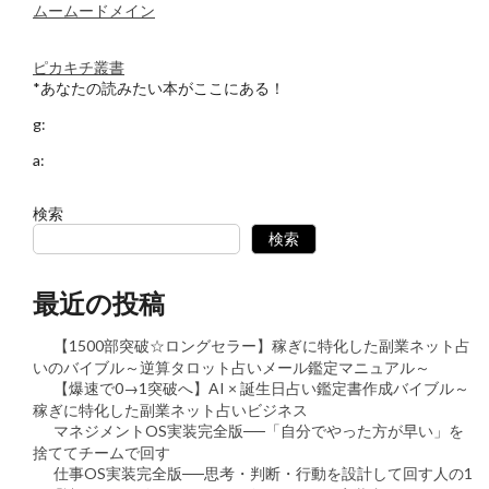
ムームードメイン
ピカキチ叢書
*あなたの読みたい本がここにある！
g:
a:
検索
検索
最近の投稿
【1500部突破☆ロングセラー】稼ぎに特化した副業ネット占
いのバイブル～逆算タロット占いメール鑑定マニュアル～
【爆速で0→1突破へ】AI × 誕生日占い鑑定書作成バイブル～
稼ぎに特化した副業ネット占いビジネス
マネジメントOS実装完全版──「自分でやった方が早い」を
捨ててチームで回す
仕事OS実装完全版──思考・判断・行動を設計して回す人の1