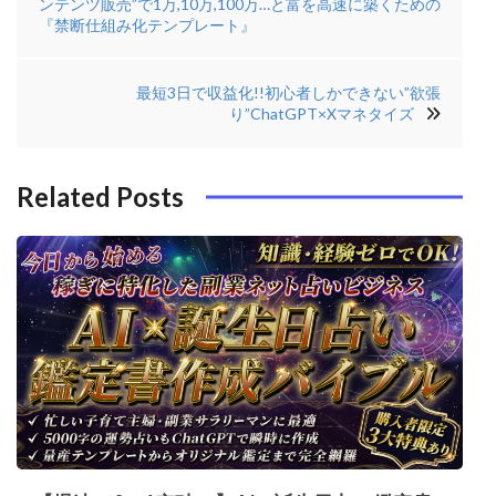
ンテンツ販売”で1万,10万,100万…と富を高速に築くための
ナ
『禁断仕組み化テンプレート』
b
e
r
di
ビ
o
r
e
n
ゲ
最短3日で収益化!!初心者しかできない”欲張
o
s
り”ChatGPT×Xマネタイズ
ー
k
t
シ
Related Posts
ョ
ン