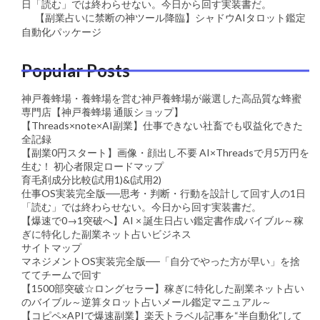
日「読む」では終わらせない。今日から回す実装書だ。
【副業占いに禁断の神ツール降臨】シャドウAIタロット鑑定
自動化パッケージ
Popular Posts
神戸養蜂場・養蜂場を営む神戸養蜂場が厳選した高品質な蜂蜜
専門店【神戸養蜂場 通販ショップ】
【Threads×note×AI副業】仕事できない社畜でも収益化できた
全記録
【副業0円スタート】画像・顔出し不要 AI×Threadsで月5万円を
生む！ 初心者限定ロードマップ
育毛剤成分比較(試用1)&(試用2)
仕事OS実装完全版──思考・判断・行動を設計して回す人の1日
「読む」では終わらせない。今日から回す実装書だ。
【爆速で0→1突破へ】AI × 誕生日占い鑑定書作成バイブル～稼
ぎに特化した副業ネット占いビジネス
サイトマップ
マネジメントOS実装完全版──「自分でやった方が早い」を捨
ててチームで回す
【1500部突破☆ロングセラー】稼ぎに特化した副業ネット占い
のバイブル～逆算タロット占いメール鑑定マニュアル～
【コピペ×APIで爆速副業】楽天トラベル記事を“半自動化”して