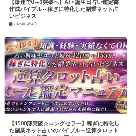
【爆速で0→1突破へ】AI × 誕生日占い鑑定書
作成バイブル～稼ぎに特化した副業ネット占
いビジネス
2026年8月4日
【1500部突破☆ロングセラー】稼ぎに特化し
た副業ネット占いのバイブル～逆算タロット