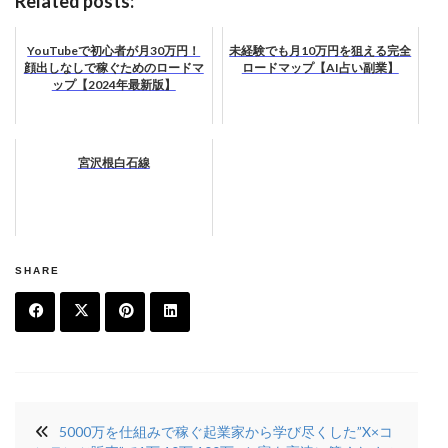
Related posts:
YouTubeで初心者が月30万円！
未経験でも月10万円を狙える完全
顔出しなしで稼ぐためのロードマ
ロードマップ【AI占い副業】
ップ【2024年最新版】
宮沢根白石線
SHARE
F
T
Pi
Li
a
w
n
n
投
c
it
t
k
5000万を仕組みで稼ぐ起業家から学び尽くした”X×コ
稿
e
t
e
e