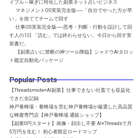
イブル～稼ぎに特化した副業ネット占いビジネス
マネジメントOS実装完全版──「自分でやった方が早
い」を捨ててチームで回す
仕事OS実装完全版──思考・判断・行動を設計して回
す人の1日 「読む」では終わらせない。今日から回す実
装書だ。
【副業占いに禁断の神ツール降臨】シャドウAIタロッ
ト鑑定自動化パッケージ
Popular Posts
【Threads×note×AI副業】仕事できない社畜でも収益化
できた全記録
神戸養蜂場・養蜂場を営む神戸養蜂場が厳選した高品質
な蜂蜜専門店【神戸養蜂場 通販ショップ】
【副業0円スタート】画像・顔出し不要 AI×Threadsで月
5万円を生む！ 初心者限定ロードマップ