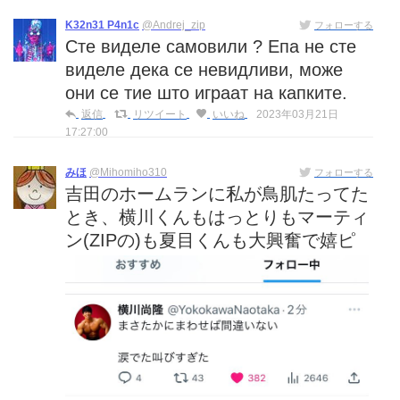
K32n31 P4n1c
@Andrej_zip
フォローする
Сте виделе самовили ? Епа не сте
виделе дека се невидливи, може
они се тие што играат на капките.
返信
リツイート
いいね
2023年03月21日
17:27:00
みほ
@Mihomiho310
フォローする
吉田のホームランに私が鳥肌たってた
とき、横川くんもはっとりもマーティ
ン(ZIPの)も夏目くんも大興奮で嬉ピ