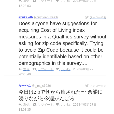
返信
リツイート
いいね
2023年03月29日
12:28:03
ebuka.eth
@cryptoebukaeth
フォローする
Does anyone have suggestions for
acquiring Cost of Living index
measures in a Qualtrics survey without
asking for zip code specifically. Trying
to avoid Zip Code because it could be
potentially identifiable based on other
demographics in this survey....
返信
リツイート
いいね
2023年03月27日
20:28:40
なーやん
@t_mt_s1936
フォローする
今日はzipで朝から癒された〜 余韻に
浸りながら今週がんばろ！
返信
リツイート
いいね
2023年03月27日
14:03:35