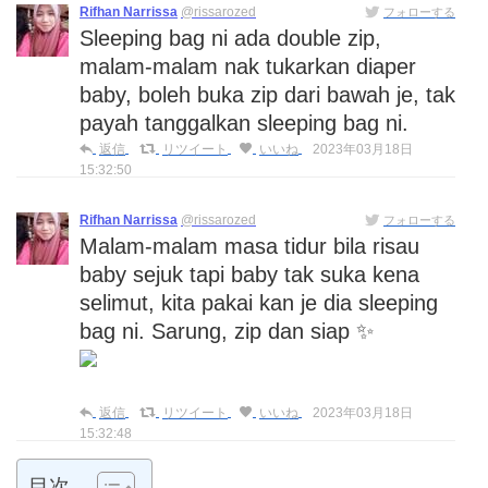
Rifhan Narrissa
@rissarozed
フォローする
Sleeping bag ni ada double zip,
malam-malam nak tukarkan diaper
baby, boleh buka zip dari bawah je, tak
payah tanggalkan sleeping bag ni.
返信
リツイート
いいね
2023年03月18日
15:32:50
Rifhan Narrissa
@rissarozed
フォローする
Malam-malam masa tidur bila risau
baby sejuk tapi baby tak suka kena
selimut, kita pakai kan je dia sleeping
bag ni. Sarung, zip dan siap ✨
返信
リツイート
いいね
2023年03月18日
15:32:48
目次