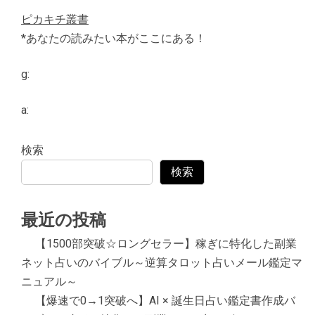
ピカキチ叢書
*あなたの読みたい本がここにある！
g:
a:
検索
検索
最近の投稿
【1500部突破☆ロングセラー】稼ぎに特化した副業
ネット占いのバイブル～逆算タロット占いメール鑑定マ
ニュアル～
【爆速で0→1突破へ】AI × 誕生日占い鑑定書作成バ