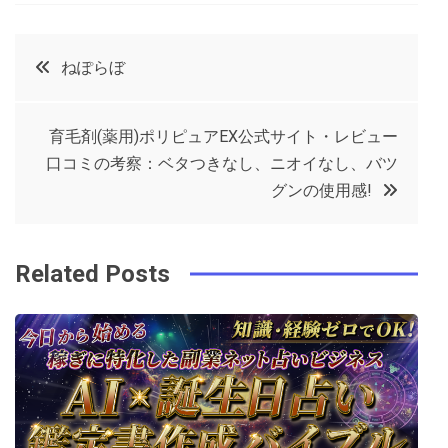
a
w
in
in
c
it
t
k
投
ねぽらぼ
e
t
e
e
稿
b
e
r
d
育毛剤(薬用)ポリピュアEX公式サイト・レビュー
o
r
e
in
ナ
口コミの考察：ベタつきなし、ニオイなし、バツ
o
s
グンの使用感!
ビ
k
t
ゲ
Related Posts
ー
シ
ョ