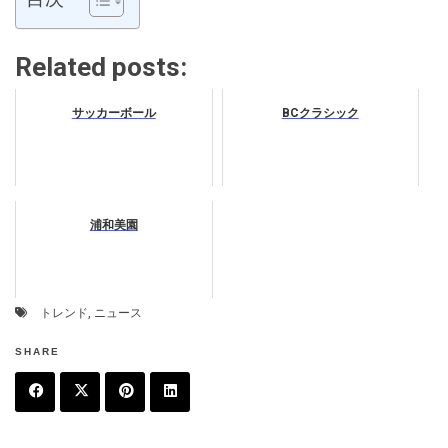
Related posts:
サッカーボール
BCクラシック
浦和美園
トレンド
,
ニュース
SHARE
F
T
P
L