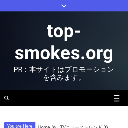
Skip
to
content
top-
smokes.org
PR：本サイトはプロモーション
を含みます。
You are Here
Home
TVニューストレンド