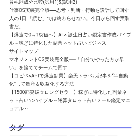
育毛剤成分比較(試用1)&(試用2)
仕事OS実装完全版──思考・判断・行動を設計して回す
人の1日 「読む」では終わらせない。今日から回す実装
書だ。
【爆速で0→1突破へ】AI × 誕生日占い鑑定書作成バイブ
ル～稼ぎに特化した副業ネット占いビジネス
サイトマップ
マネジメントOS実装完全版──「自分でやった方が早
い」を捨ててチームで回す
【コピペ×APIで爆速副業】楽天トラベル記事を“半自動
化”して量産＆収益化する方法
【1500部突破☆ロングセラー】稼ぎに特化した副業ネ
ット占いのバイブル～逆算タロット占いメール鑑定マニ
ュアル～
タグ