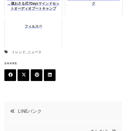
→億おさる式7Daysマインドセッ
ク
トオーディオブートキャンプ
フィルスペ
トレンド
,
ニュース
SHARE
F
T
P
L
a
w
in
in
c
it
t
k
投
LINEバンク
e
t
e
e
稿
b
e
r
d