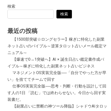
検索
検索
最近の投稿
【1500部突破☆ロングセラー】稼ぎに特化した副業
ネット占いのバイブル～逆算タロット占いメール鑑定マ
ニュアル～
【爆速で0→1突破へ】AI × 誕生日占い鑑定書作成バ
イブル～稼ぎに特化した副業ネット占いビジネス
マネジメントOS実装完全版──「自分でやった方が早
い」を捨ててチームで回す
仕事OS実装完全版──思考・判断・行動を設計して回
す人の1日 「読む」では終わらせない。今日から回す実
装書だ。
【副業占いに禁断の神ツール降臨】シャドウAIタロッ