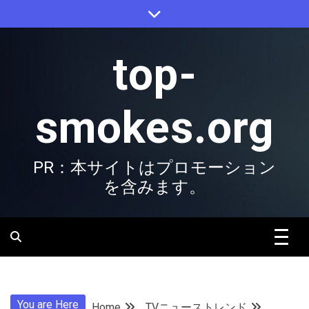
Skip
to
content
top-
smokes.org
PR：本サイトはプロモーション
を含みます。
You are Here
Home
TVニューストレンド