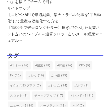
い」を捨ててチームで回す
サイトマップ
【コピペ×APIで爆速副業】楽天トラベル記事を“半自動
化”して量産＆収益化する方法
【1500部突破☆ロングセラー】稼ぎに特化した副業ネ
ット占いのバイブル～逆算タロット占いメール鑑定マニ
ュアル～
タグ
#マネー
(56)
#副業
(58)
#資産
(56)
CFD
(9)
FX
(12)
ふわり
(19)
ふわ姫
(55)
イクオスEXプラス
(7)
エレコム
(34)
ゴルフ
(8)
スロット
(8)
チャップアップ
(17)
トレンド
(2131)
ニュース
(2130)
ノーブランド
(13)
ハゲ
(7)