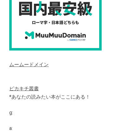
ムームードメイン
ピカキチ叢書
*あなたの読みたい本がここにある！
g:
a: