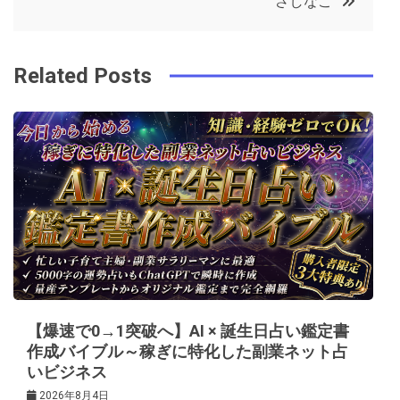
さしなこ
o
r
e
in
ナ
o
s
ビ
k
t
Related Posts
ゲ
ー
シ
ョ
ン
【爆速で0→1突破へ】AI × 誕生日占い鑑定書
作成バイブル～稼ぎに特化した副業ネット占
いビジネス
2026年8月4日