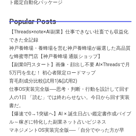
ト鑑定自動化パッケージ
Popular Posts
【Threads×note×AI副業】仕事できない社畜でも収益化
できた全記録
神戸養蜂場・養蜂場を営む神戸養蜂場が厳選した高品質
な蜂蜜専門店【神戸養蜂場 通販ショップ】
【副業0円スタート】画像・顔出し不要 AI×Threadsで月
5万円を生む！ 初心者限定ロードマップ
育毛剤成分比較(試用1)&(試用2)
仕事OS実装完全版──思考・判断・行動を設計して回す
人の1日 「読む」では終わらせない。今日から回す実装
書だ。
【爆速で0→1突破へ】AI × 誕生日占い鑑定書作成バイブ
ル～稼ぎに特化した副業ネット占いビジネス
マネジメントOS実装完全版──「自分でやった方が早