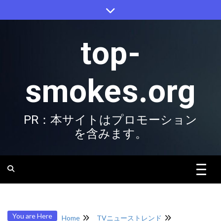
Skip
to
content
top-
smokes.org
PR：本サイトはプロモーション
を含みます。
You are Here
Home
TVニューストレンド