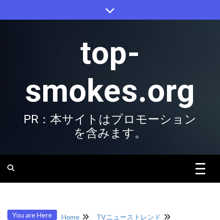
Skip
to
content
top-
smokes.org
PR：本サイトはプロモーション
を含みます。
You are Here
Home
TVニューストレンド