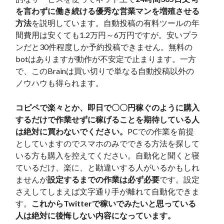
を言わずに働き続ける優秀な営業マンを増殖させる
方法
を説明しています。自動投稿の有料ツールの年
間費用は安くても1.2万円～6万円ですが。安いプラ
ンだと30件程度しか予約投稿できません。無料の
botはありますが動作が不安定で止まります。一方
で、このBrainは買い切りで単なる自動投稿以外の
ノウハウも得られます。
コピペで楽々とか、即日で〇〇円稼ぐのように購入
するだけで作業せずに稼げることを期待している人
は絶対に買わないでください。
PCでの作業を前提
としていますのでスマホのみでできる方法を探して
いる方も購入を控えてください。自動化と聞くと寝
ているだけ、楽に、と勘違いする人がいるかもしれ
ませんが
設定するまでの作業は必ず必要
です。設定
さえしてしまえば文字通り手が離れて自動化できま
す。
これからTwitterで稼いでみたいと思っている
人は絶対に後悔しない内容になっています。