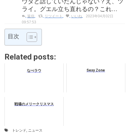
ウダと話していたんじゃない？え、ツ
ライ。グエル立ち直れるの？これ…
返信
リツイート
いいね
2023年04月02日
09:57:53
目次
Related posts:
Sexy Zone
なべラウ
戦場のメリークリスマス
トレンド
,
ニュース