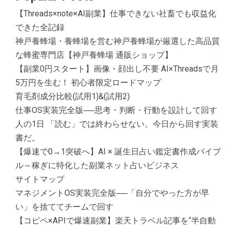
【Threads×note×AI副業】仕事できない社畜でも収益化
できた全記録
神戸養蜂場・養蜂場を営む神戸養蜂場が厳選した高品質
な蜂蜜専門店【神戸養蜂場 通販ショップ】
【副業0円スタート】画像・顔出し不要 AI×Threadsで月
5万円を生む！ 初心者限定ロードマップ
育毛剤成分比較(試用1)&(試用2)
仕事OS実装完全版──思考・判断・行動を設計して回す
人の1日 「読む」では終わらせない。今日から回す実装
書だ。
【爆速で0→1突破へ】AI × 誕生日占い鑑定書作成バイブ
ル～稼ぎに特化した副業ネット占いビジネス
サイトマップ
マネジメントOS実装完全版──「自分でやった方が早
い」を捨ててチームで回す
【コピペ×APIで爆速副業】楽天トラベル記事を“半自動