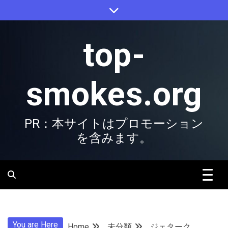
Skip
to
content
top-
smokes.org
PR：本サイトはプロモーション
を含みます。
You are Here
Home
未分類
ジェターク