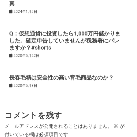
ー
真
2024年1月5日
シ
ョ
Q：仮想通貨に投資したら1,000万円儲かりま
した。確定申告していませんが税務署にバレ
ますか？#shorts
ン
2023年5月22日
長春毛精は安全性の高い育毛商品なのか？
2023年5月3日
コメントを残す
メールアドレスが公開されることはありません。
※
が
付いている欄は必須項目です