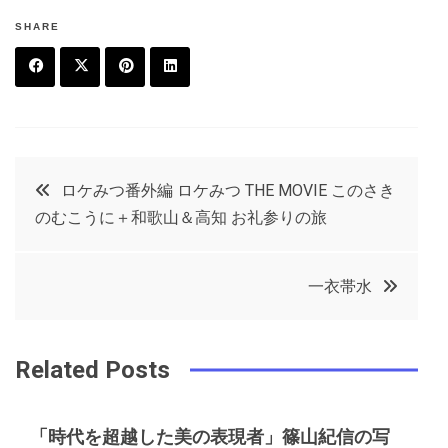
SHARE
F
T
P
L
a
w
in
in
c
it
t
k
投
ロケみつ番外編 ロケみつ THE MOVIE このさき
e
t
e
e
のむこうに＋和歌山＆高知 お礼参りの旅
稿
b
e
r
d
o
r
e
in
ナ
一衣帯水
o
s
ビ
k
t
Related Posts
ゲ
「時代を超越した美の表現者」篠山紀信の写