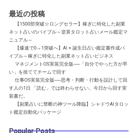
最近の投稿
【1500部突破☆ロングセラー】稼ぎに特化した副業
ネット占いのバイブル～逆算タロット占いメール鑑定マ
ニュアル～
【爆速で0→1突破へ】AI × 誕生日占い鑑定書作成バ
イブル～稼ぎに特化した副業ネット占いビジネス
マネジメントOS実装完全版──「自分でやった方が早
い」を捨ててチームで回す
仕事OS実装完全版──思考・判断・行動を設計して回
す人の1日 「読む」では終わらせない。今日から回す実
装書だ。
【副業占いに禁断の神ツール降臨】シャドウAIタロッ
ト鑑定自動化パッケージ
Popular Posts