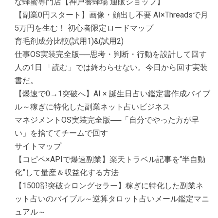
な蜂蜜専門店【神戸養蜂場 通販ショップ】
【副業0円スタート】画像・顔出し不要 AI×Threadsで月
5万円を生む！ 初心者限定ロードマップ
育毛剤成分比較(試用1)&(試用2)
仕事OS実装完全版──思考・判断・行動を設計して回す
人の1日 「読む」では終わらせない。今日から回す実装
書だ。
【爆速で0→1突破へ】AI × 誕生日占い鑑定書作成バイブ
ル～稼ぎに特化した副業ネット占いビジネス
マネジメントOS実装完全版──「自分でやった方が早
い」を捨ててチームで回す
サイトマップ
【コピペ×APIで爆速副業】楽天トラベル記事を“半自動
化”して量産＆収益化する方法
【1500部突破☆ロングセラー】稼ぎに特化した副業ネ
ット占いのバイブル～逆算タロット占いメール鑑定マニ
ュアル～