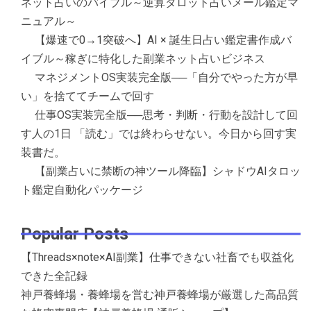
ネット占いのバイブル～逆算タロット占いメール鑑定マ
ニュアル～
【爆速で0→1突破へ】AI × 誕生日占い鑑定書作成バ
イブル～稼ぎに特化した副業ネット占いビジネス
マネジメントOS実装完全版──「自分でやった方が早
い」を捨ててチームで回す
仕事OS実装完全版──思考・判断・行動を設計して回
す人の1日 「読む」では終わらせない。今日から回す実
装書だ。
【副業占いに禁断の神ツール降臨】シャドウAIタロッ
ト鑑定自動化パッケージ
Popular Posts
【Threads×note×AI副業】仕事できない社畜でも収益化
できた全記録
神戸養蜂場・養蜂場を営む神戸養蜂場が厳選した高品質