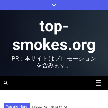
Skip
to
content
top-
smokes.org
PR：本サイトはプロモーション
を含みます。
You are Here
Home
未分類