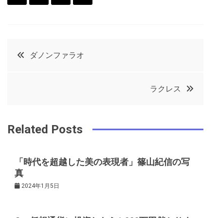
F
T
P
L
a
w
in
in
c
it
t
k
投
ダノンファラオ
e
t
e
e
稿
b
e
r
d
ラクレス
o
r
e
in
ナ
o
s
ビ
k
t
Related Posts
ゲ
「時代を超越した美の表現者」篠山紀信の写
真
ー
2024年1月5日
シ