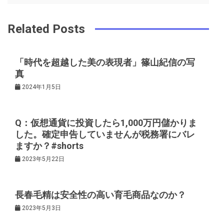
ナ
o
s
ビ
k
t
Related Posts
ゲ
「時代を超越した美の表現者」篠山紀信の写
真
ー
2024年1月5日
シ
Q：仮想通貨に投資したら1,000万円儲かりま
ョ
した。確定申告していませんが税務署にバレ
ますか？#shorts
ン
2023年5月22日
長春毛精は安全性の高い育毛商品なのか？
2023年5月3日