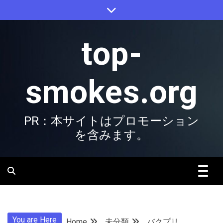
Skip
to
content
top-
smokes.org
PR：本サイトはプロモーション
を含みます。
You are Here
Home
未分類
バクプリ