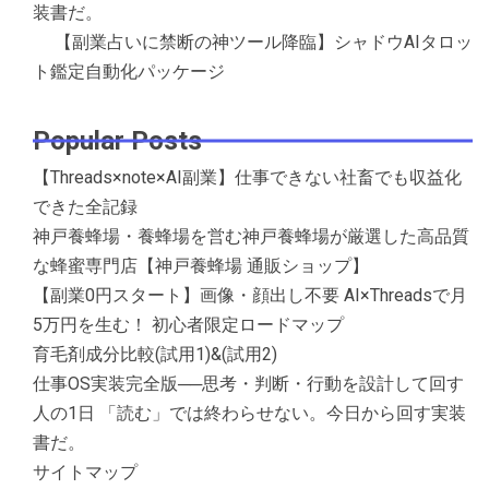
装書だ。
【副業占いに禁断の神ツール降臨】シャドウAIタロッ
ト鑑定自動化パッケージ
Popular Posts
【Threads×note×AI副業】仕事できない社畜でも収益化
できた全記録
神戸養蜂場・養蜂場を営む神戸養蜂場が厳選した高品質
な蜂蜜専門店【神戸養蜂場 通販ショップ】
【副業0円スタート】画像・顔出し不要 AI×Threadsで月
5万円を生む！ 初心者限定ロードマップ
育毛剤成分比較(試用1)&(試用2)
仕事OS実装完全版──思考・判断・行動を設計して回す
人の1日 「読む」では終わらせない。今日から回す実装
書だ。
サイトマップ