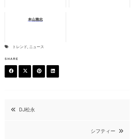
本山雅志
トレンド
,
ニュース
SHARE
F
T
P
L
a
w
in
in
c
it
t
k
投
DJ松永
e
t
e
e
稿
b
e
r
d
シフティー
o
r
e
in