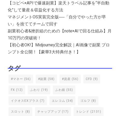
【コピペ×APIで爆速副業】楽天トラベル記事を“半自動
化”して量産＆収益化する方法
マネジメントOS実装完全版──「自分でやった方が早
い」を捨ててチームで回す
副業初心者&挫折組のための【note×AIで回る仕組み】月
10万円の突破術！
【初心者OK!】Midjourney完全解説｜AI画像で副業 プロ
ンプト全公開！【豪華3大特典付き！】
タグ
#マネー
(56)
#副業
(58)
#資産
(56)
CFD
(9)
FX
(12)
ふわり
(19)
ふわ姫
(55)
イクオスEXプラス
(7)
エレコム
(34)
ゴルフ
(8)
スロット
(8)
チャップアップ
(17)
トレンド
(2131)