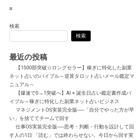
a:
検索
検索
最近の投稿
【1500部突破☆ロングセラー】稼ぎに特化した副業
ネット占いのバイブル～逆算タロット占いメール鑑定マ
ニュアル～
【爆速で0→1突破へ】AI × 誕生日占い鑑定書作成バ
イブル～稼ぎに特化した副業ネット占いビジネス
マネジメントOS実装完全版──「自分でやった方が早
い」を捨ててチームで回す
仕事OS実装完全版──思考・判断・行動を設計して回
す人の1日 「読む」では終わらせない。今日から回す実