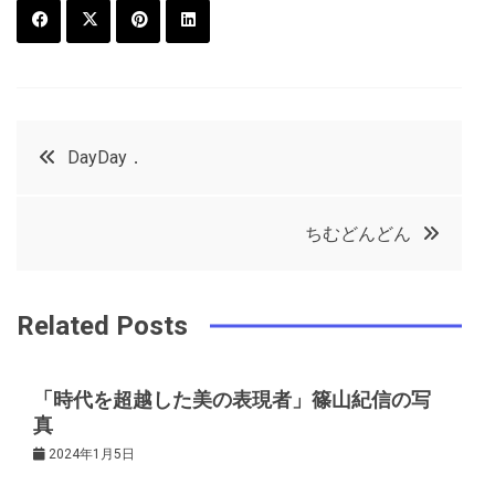
F
T
P
L
a
w
in
in
c
it
t
k
投
DayDay．
e
t
e
e
稿
b
e
r
d
ちむどんどん
o
r
e
in
ナ
o
s
ビ
k
t
Related Posts
ゲ
「時代を超越した美の表現者」篠山紀信の写
真
ー
2024年1月5日