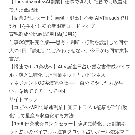
【Threads×note×AI副業】仕事できない社畜でも収益化
できた全記録
【副業0円スタート】画像・顔出し不要 AI×Threadsで月
5万円を生む！ 初心者限定ロードマップ
育毛剤成分比較(試用1)&(試用2)
仕事OS実装完全版──思考・判断・行動を設計して回す
人の1日 「読む」では終わらせない。今日から回す実装
書だ。
【爆速で0→1突破へ】AI × 誕生日占い鑑定書作成バイブ
ル～稼ぎに特化した副業ネット占いビジネス
マネジメントOS実装完全版──「自分でやった方が早
い」を捨ててチームで回す
サイトマップ
【コピペ×APIで爆速副業】楽天トラベル記事を“半自動
化”して量産＆収益化する方法
【1500部突破☆ロングセラー】稼ぎに特化した副業ネ
ット占いのバイブル～逆算タロット占いメール鑑定マニ