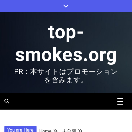
Skip
to
content
top-
smokes.org
PR：本サイトはプロモーション
を含みます。
You are Here
Home
未分類