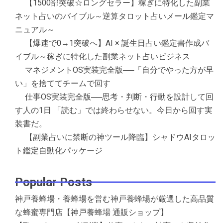
【1500部突破☆ロングセラー】稼ぎに特化した副業
ネット占いのバイブル～逆算タロット占いメール鑑定マ
ニュアル～
【爆速で0→1突破へ】AI × 誕生日占い鑑定書作成バ
イブル～稼ぎに特化した副業ネット占いビジネス
マネジメントOS実装完全版──「自分でやった方が早
い」を捨ててチームで回す
仕事OS実装完全版──思考・判断・行動を設計して回
す人の1日 「読む」では終わらせない。今日から回す実
装書だ。
【副業占いに禁断の神ツール降臨】シャドウAIタロッ
ト鑑定自動化パッケージ
Popular Posts
神戸養蜂場・養蜂場を営む神戸養蜂場が厳選した高品質
な蜂蜜専門店【神戸養蜂場 通販ショップ】