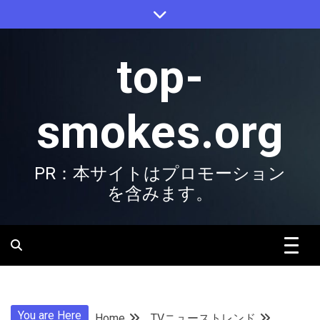
Skip
to
content
top-
smokes.org
PR：本サイトはプロモーション
を含みます。
You are Here
Home
TVニューストレンド