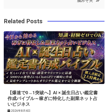
脳みそ夫
o
r
e
in
ナ
o
s
ビ
k
t
Related Posts
ゲ
ー
シ
ョ
ン
【爆速で0→1突破へ】AI × 誕生日占い鑑定書
作成バイブル～稼ぎに特化した副業ネット占
いビジネス
2026年8月4日