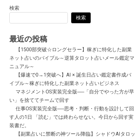
検索
検索
最近の投稿
【1500部突破☆ロングセラー】稼ぎに特化した副業
ネット占いのバイブル～逆算タロット占いメール鑑定マ
ニュアル～
【爆速で0→1突破へ】AI × 誕生日占い鑑定書作成バ
イブル～稼ぎに特化した副業ネット占いビジネス
マネジメントOS実装完全版──「自分でやった方が早
い」を捨ててチームで回す
仕事OS実装完全版──思考・判断・行動を設計して回
す人の1日 「読む」では終わらせない。今日から回す実
装書だ。
【副業占いに禁断の神ツール降臨】シャドウAIタロッ