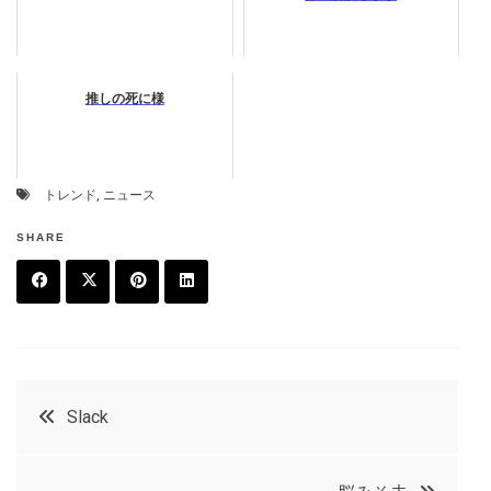
推しの死に様
トレンド
,
ニュース
SHARE
F
T
P
L
a
w
in
in
c
it
t
k
投
Slack
e
t
e
e
稿
b
e
r
d