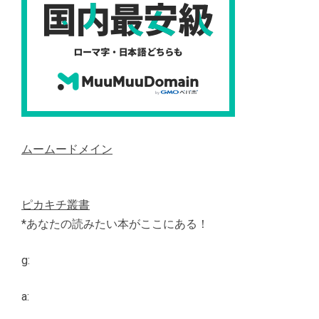
ムームードメイン
ピカキチ叢書
*あなたの読みたい本がここにある！
g:
a: