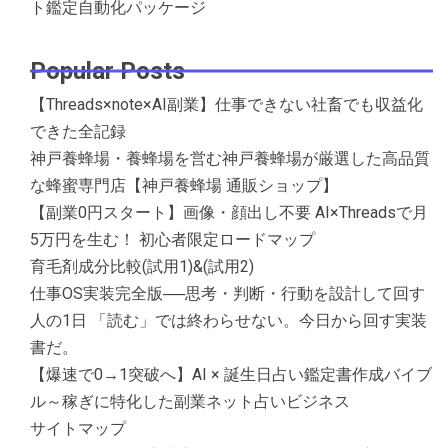
ト鑑定自動化パッケージ
Popular Posts
【Threads×note×AI副業】仕事できない社畜でも収益化
できた全記録
神戸養蜂場・養蜂場を営む神戸養蜂場が厳選した高品質
な蜂蜜専門店【神戸養蜂場 通販ショップ】
【副業0円スタート】画像・顔出し不要 AI×Threadsで月
5万円を生む！ 初心者限定ロードマップ
育毛剤成分比較(試用1)&(試用2)
仕事OS実装完全版──思考・判断・行動を設計して回す
人の1日 「読む」では終わらせない。今日から回す実装
書だ。
【爆速で0→1突破へ】AI × 誕生日占い鑑定書作成バイブ
ル～稼ぎに特化した副業ネット占いビジネス
サイトマップ