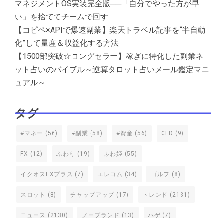
マネジメントOS実装完全版──「自分でやった方が早
い」を捨ててチームで回す
【コピペ×APIで爆速副業】楽天トラベル記事を“半自動
化”して量産＆収益化する方法
【1500部突破☆ロングセラー】稼ぎに特化した副業ネ
ット占いのバイブル～逆算タロット占いメール鑑定マニ
ュアル～
タグ
#マネー
(56)
#副業
(58)
#資産
(56)
CFD
(9)
FX
(12)
ふわり
(19)
ふわ姫
(55)
イクオスEXプラス
(7)
エレコム
(34)
ゴルフ
(8)
スロット
(8)
チャップアップ
(17)
トレンド
(2131)
ニュース
(2130)
ノーブランド
(13)
ハゲ
(7)