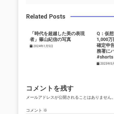
稿
b
e
r
d
Related Posts
o
r
e
in
ナ
o
s
ビ
k
t
「時代を超越した美の表現
Q：仮
者」篠山紀信の写真
1,00
確定申
ゲ
2024年1月5日
務署に
#shorts
ー
2023年5
シ
コメントを残す
ョ
メールアドレスが公開されることはありません
ン
コメント
※