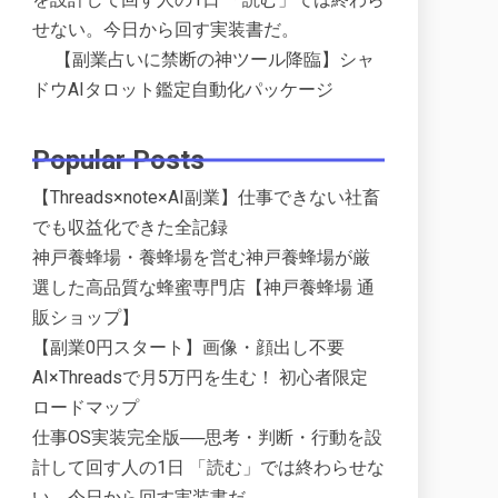
せない。今日から回す実装書だ。
【副業占いに禁断の神ツール降臨】シャ
ドウAIタロット鑑定自動化パッケージ
Popular Posts
【Threads×note×AI副業】仕事できない社畜
でも収益化できた全記録
神戸養蜂場・養蜂場を営む神戸養蜂場が厳
選した高品質な蜂蜜専門店【神戸養蜂場 通
販ショップ】
【副業0円スタート】画像・顔出し不要
AI×Threadsで月5万円を生む！ 初心者限定
ロードマップ
仕事OS実装完全版──思考・判断・行動を設
計して回す人の1日 「読む」では終わらせな
い。今日から回す実装書だ。