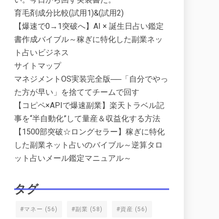
育毛剤成分比較(試用1)&(試用2)
【爆速で0→1突破へ】AI × 誕生日占い鑑定
書作成バイブル～稼ぎに特化した副業ネッ
ト占いビジネス
サイトマップ
マネジメントOS実装完全版──「自分でやっ
た方が早い」を捨ててチームで回す
【コピペ×APIで爆速副業】楽天トラベル記
事を“半自動化”して量産＆収益化する方法
【1500部突破☆ロングセラー】稼ぎに特化
した副業ネット占いのバイブル～逆算タロ
ット占いメール鑑定マニュアル～
タグ
#マネー
(56)
#副業
(58)
#資産
(56)