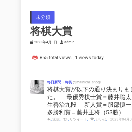
未分類
将棋大賞
2023年4月3日
admin
855 total views
, 1 views today
毎日新聞・将棋
@mainichi_shogi
将棋大賞が以下の通り決まりま
た。 最優秀棋士賞＝藤井聡太
生善治九段 新人賞＝服部慎一
多勝利賞＝藤井王将（53勝） 勝
返信
リツイート
いいね
2023年04月03