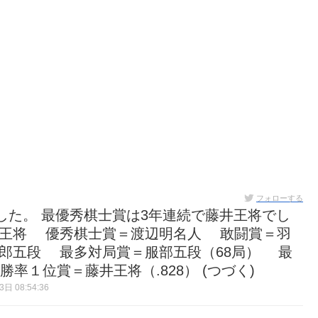
フォローする
した。 最優秀棋士賞は3年連続で藤井王将でし
王将 優秀棋士賞＝渡辺明名人 敢闘賞＝羽
郎五段 最多対局賞＝服部五段（68局） 最
率１位賞＝藤井王将（.828） (つづく)
日 08:54:36