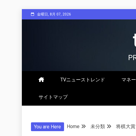
Skip
金曜日, 8月 07, 2026
to
content
P
TVニューストレンド
マネー
サイトマップ
Home
未分類
将棋大賞
You are Here