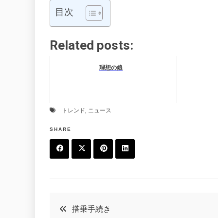
目次
Related posts:
理想の娘
トレンド
,
ニュース
SHARE
F
T
P
L
a
w
in
in
c
it
t
k
投
搭乗手続き
e
t
e
e