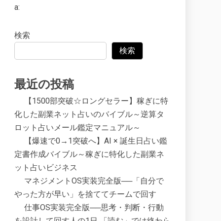
a:
検索
検索
最近の投稿
【1500部突破☆ロングセラー】稼ぎに特
化した副業ネット占いのバイブル～逆算タ
ロット占いメール鑑定マニュアル～
【爆速で0→1突破へ】AI × 誕生日占い鑑
定書作成バイブル～稼ぎに特化した副業ネ
ット占いビジネス
マネジメントOS実装完全版──「自分で
やった方が早い」を捨ててチームで回す
仕事OS実装完全版──思考・判断・行動
を設計して回す人の1日 「読む」では終わら