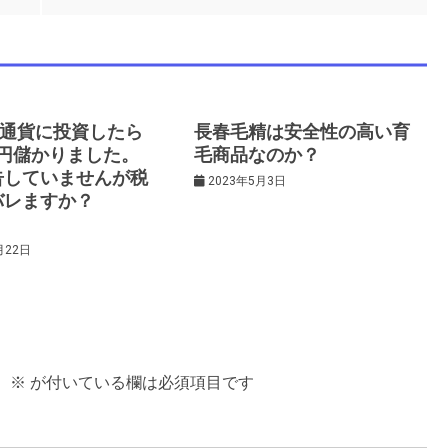
想通貨に投資したら
長春毛精は安全性の高い育
0万円儲かりました。
毛商品なのか？
告していませんが税
2023年5月3日
バレますか？
月22日
。
※
が付いている欄は必須項目です