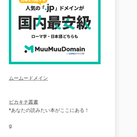
ムームードメイン
ピカキチ叢書
*あなたの読みたい本がここにある！
g: