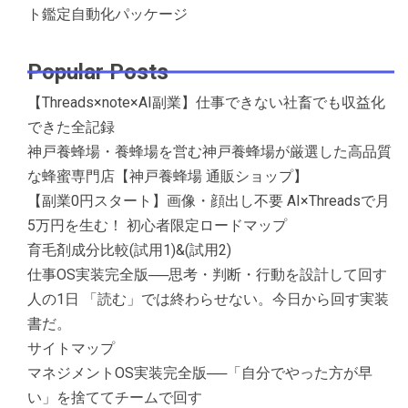
ト鑑定自動化パッケージ
Popular Posts
【Threads×note×AI副業】仕事できない社畜でも収益化
できた全記録
神戸養蜂場・養蜂場を営む神戸養蜂場が厳選した高品質
な蜂蜜専門店【神戸養蜂場 通販ショップ】
【副業0円スタート】画像・顔出し不要 AI×Threadsで月
5万円を生む！ 初心者限定ロードマップ
育毛剤成分比較(試用1)&(試用2)
仕事OS実装完全版──思考・判断・行動を設計して回す
人の1日 「読む」では終わらせない。今日から回す実装
書だ。
サイトマップ
マネジメントOS実装完全版──「自分でやった方が早
い」を捨ててチームで回す