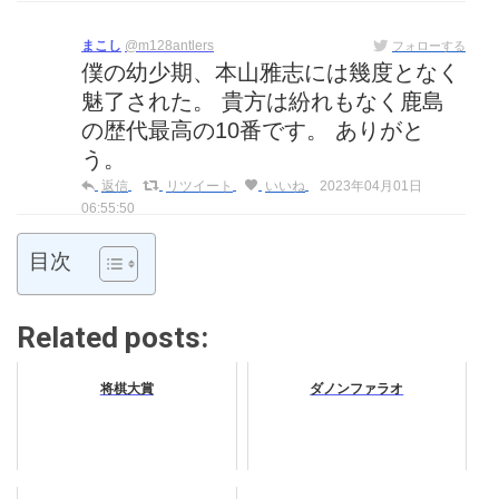
まこし
@m128antlers
フォローする
僕の幼少期、本山雅志には幾度となく
魅了された。 貴方は紛れもなく鹿島
の歴代最高の10番です。 ありがと
う。
返信
リツイート
いいね
2023年04月01日
06:55:50
目次
Related posts:
将棋大賞
ダノンファラオ