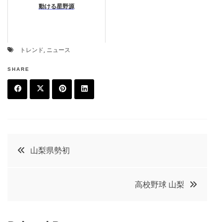
動ける星野源
トレンド
,
ニュース
SHARE
F
T
P
L
a
w
in
in
c
it
t
k
投
山梨県勢初
e
t
e
e
稿
b
e
r
d
高校野球 山梨
o
r
e
in
ナ
o
s