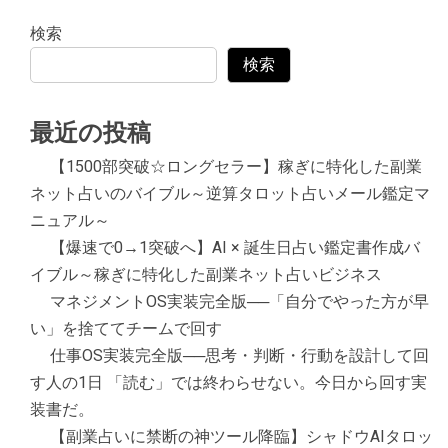
検索
検索
最近の投稿
【1500部突破☆ロングセラー】稼ぎに特化した副業
ネット占いのバイブル～逆算タロット占いメール鑑定マ
ニュアル～
【爆速で0→1突破へ】AI × 誕生日占い鑑定書作成バ
イブル～稼ぎに特化した副業ネット占いビジネス
マネジメントOS実装完全版──「自分でやった方が早
い」を捨ててチームで回す
仕事OS実装完全版──思考・判断・行動を設計して回
す人の1日 「読む」では終わらせない。今日から回す実
装書だ。
【副業占いに禁断の神ツール降臨】シャドウAIタロッ