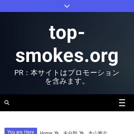
Skip
to
content
top-
smokes.org
PR：本サイトはプロモーション
を含みます。
You are Here
Home
未分類
本山雅志