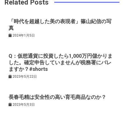
ビ
k
t
Related Posts
ゲ
「時代を超越した美の表現者」篠山紀信の写
真
ー
2024年1月5日
シ
Q：仮想通貨に投資したら1,000万円儲かりま
ョ
した。確定申告していませんが税務署にバレ
ますか？#shorts
ン
2023年5月22日
長春毛精は安全性の高い育毛商品なのか？
2023年5月3日