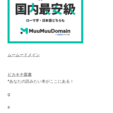
ムームードメイン
ピカキチ叢書
*あなたの読みたい本がここにある！
g:
a: