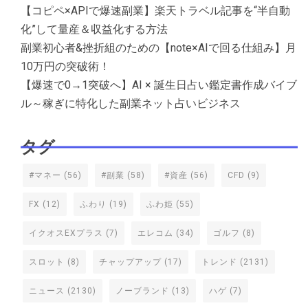
【コピペ×APIで爆速副業】楽天トラベル記事を“半自動
化”して量産＆収益化する方法
副業初心者&挫折組のための【note×AIで回る仕組み】月
10万円の突破術！
【爆速で0→1突破へ】AI × 誕生日占い鑑定書作成バイブ
ル～稼ぎに特化した副業ネット占いビジネス
タグ
#マネー
(56)
#副業
(58)
#資産
(56)
CFD
(9)
FX
(12)
ふわり
(19)
ふわ姫
(55)
イクオスEXプラス
(7)
エレコム
(34)
ゴルフ
(8)
スロット
(8)
チャップアップ
(17)
トレンド
(2131)
ニュース
(2130)
ノーブランド
(13)
ハゲ
(7)