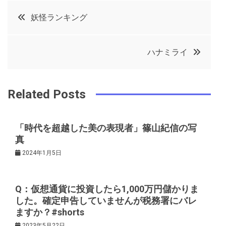
c
it
t
k
投
妖怪ランキング
e
t
e
e
稿
b
e
r
d
ハナミライ
o
r
e
in
ナ
o
s
ビ
k
t
Related Posts
ゲ
「時代を超越した美の表現者」篠山紀信の写
真
ー
2024年1月5日
シ
Q：仮想通貨に投資したら1,000万円儲かりま
ョ
した。確定申告していませんが税務署にバレ
ますか？#shorts
2023年5月22日