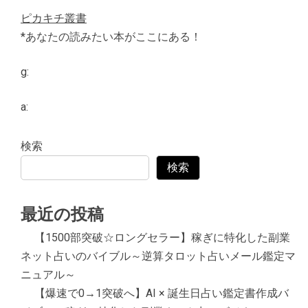
ピカキチ叢書
*あなたの読みたい本がここにある！
g:
a:
検索
検索
最近の投稿
【1500部突破☆ロングセラー】稼ぎに特化した副業
ネット占いのバイブル～逆算タロット占いメール鑑定マ
ニュアル～
【爆速で0→1突破へ】AI × 誕生日占い鑑定書作成バ