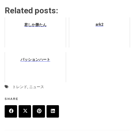
Related posts:
ark2
君しか勝たん
パッションハート
トレンド
,
ニュース
SHARE
F
T
P
L
a
w
in
in