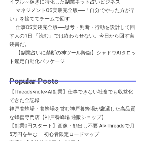
イブル～稼ぎに特化した副業ネット占いビジネス
マネジメントOS実装完全版──「自分でやった方が早
い」を捨ててチームで回す
仕事OS実装完全版──思考・判断・行動を設計して回
す人の1日 「読む」では終わらせない。今日から回す実
装書だ。
【副業占いに禁断の神ツール降臨】シャドウAIタロッ
ト鑑定自動化パッケージ
Popular Posts
【Threads×note×AI副業】仕事できない社畜でも収益化
できた全記録
神戸養蜂場・養蜂場を営む神戸養蜂場が厳選した高品質
な蜂蜜専門店【神戸養蜂場 通販ショップ】
【副業0円スタート】画像・顔出し不要 AI×Threadsで月
5万円を生む！ 初心者限定ロードマップ