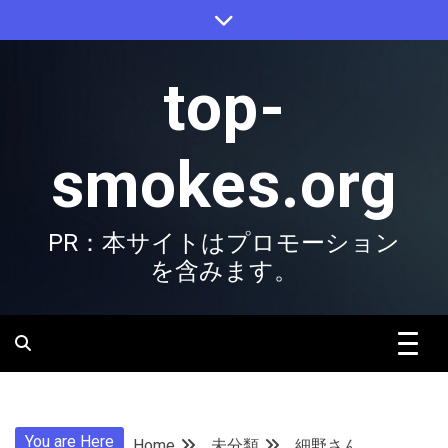
Skip
to
content
top-
smokes.org
PR：本サイトはプロモーション
を含みます。
You are Here
Home
未分類
細野さん