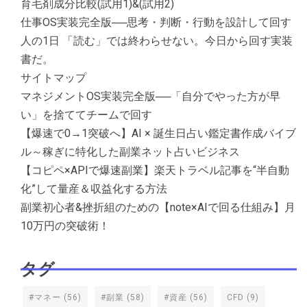
育毛剤成分比較(試用1)&(試用2)
仕事OS実装完全版──思考・判断・行動を設計して回す
人の1日 「読む」では終わらせない。今日から回す実装
書だ。
サイトマップ
マネジメントOS実装完全版──「自分でやった方が早
い」を捨ててチームで回す
【爆速で0→1突破へ】AI × 誕生日占い鑑定書作成バイブ
ル～稼ぎに特化した副業ネット占いビジネス
【コピペ×APIで爆速副業】楽天トラベル記事を“半自動
化”して量産＆収益化する方法
副業初心者&挫折組のための【note×AIで回る仕組み】月
10万円の突破術！
タグ
#マネー
(56)
#副業
(58)
#資産
(56)
CFD
(9)