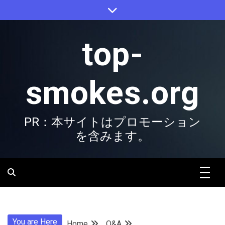
Skip
to
content
top-
smokes.org
PR：本サイトはプロモーション
を含みます。
You are Here
Home
Q&A