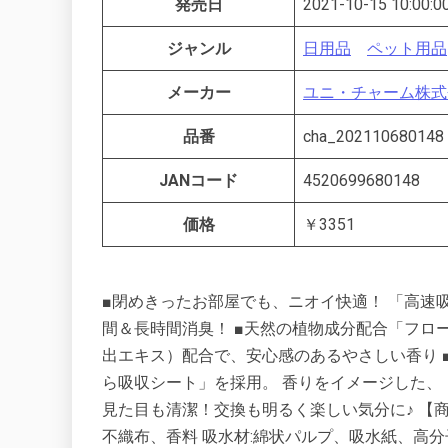
発売日
2021-10-15 10:00:0
ジャンル
日用品
ペット用品
メーカー
ユニ・チャーム株式
品番
cha_202110680148
JANコード
4520699680148
価格
￥3351
■閉めきったお部屋でも、ニオイ快適！ 「高速
間＆長時間消臭！ ■天然の植物成分配合「フロ
出エキス）配合で、安心感のあるやさしい香り 
ら吸収シート」を採用。 香りをイメージした
見た目も清潔！交換も明るく楽しい気分に♪ 【商
不織布、香料 吸水材:綿状パルプ、吸水紙、高分