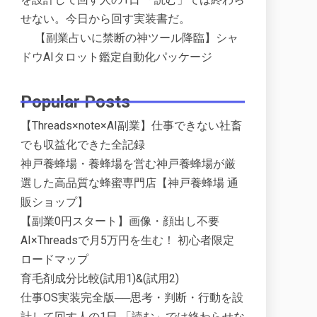
せない。今日から回す実装書だ。
【副業占いに禁断の神ツール降臨】シャ
ドウAIタロット鑑定自動化パッケージ
Popular Posts
【Threads×note×AI副業】仕事できない社畜
でも収益化できた全記録
神戸養蜂場・養蜂場を営む神戸養蜂場が厳
選した高品質な蜂蜜専門店【神戸養蜂場 通
販ショップ】
【副業0円スタート】画像・顔出し不要
AI×Threadsで月5万円を生む！ 初心者限定
ロードマップ
育毛剤成分比較(試用1)&(試用2)
仕事OS実装完全版──思考・判断・行動を設
計して回す人の1日 「読む」では終わらせな