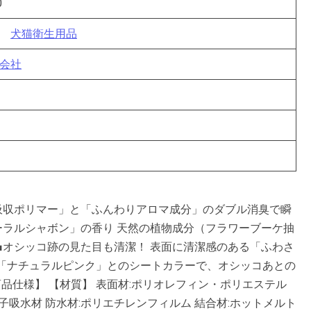
0
犬猫衛生用品
会社
吸収ポリマー」と「ふんわりアロマ成分」のダブル消臭で瞬
ーラルシャボン」の香り 天然の植物成分（フラワーブーケ抽
■オシッコ跡の見た目も清潔！ 表面に清潔感のある「ふわさ
、「ナチュラルピンク」とのシートカラーで、オシッコあとの
品仕様】 【材質】 表面材:ポリオレフィン・ポリエステル
子吸水材 防水材:ポリエチレンフィルム 結合材:ホットメルト