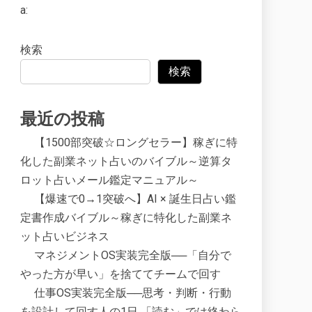
a:
検索
検索
最近の投稿
【1500部突破☆ロングセラー】稼ぎに特
化した副業ネット占いのバイブル～逆算タ
ロット占いメール鑑定マニュアル～
【爆速で0→1突破へ】AI × 誕生日占い鑑
定書作成バイブル～稼ぎに特化した副業ネ
ット占いビジネス
マネジメントOS実装完全版──「自分で
やった方が早い」を捨ててチームで回す
仕事OS実装完全版──思考・判断・行動
を設計して回す人の1日 「読む」では終わら