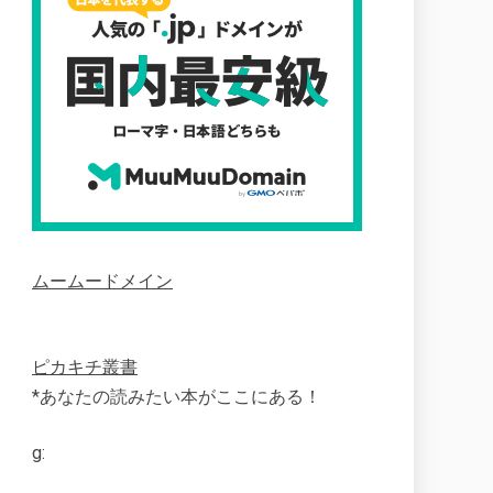
ムームードメイン
ピカキチ叢書
*あなたの読みたい本がここにある！
g: