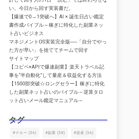
い。今日から回す実装書だ。
【爆速で0→1突破へ】AI × 誕生日占い鑑定
書作成バイブル～稼ぎに特化した副業ネッ
ト占いビジネス
マネジメントOS実装完全版──「自分でやっ
た方が早い」を捨ててチームで回す
サイトマップ
【コピペ×APIで爆速副業】楽天トラベル記
事を“半自動化”して量産＆収益化する方法
【1500部突破☆ロングセラー】稼ぎに特化
した副業ネット占いのバイブル～逆算タロ
ット占いメール鑑定マニュアル～
タグ
#マネー
(56)
#副業
(58)
#資産
(56)