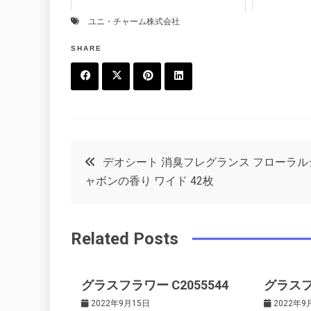
ユニ・チャーム株式会社
SHARE
F
T
P
L
a
w
in
in
c
it
t
k
投
デオシート 消臭フレグランス フローラル
e
t
e
e
ャボンの香り ワイド 42枚
稿
b
e
r
d
o
r
e
in
ナ
Related Posts
o
s
ビ
k
t
グラスフラワー C2055544
グラスフラ
ゲ
2022年9月15日
2022年9