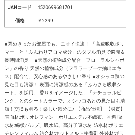
JANコード
4520699681701
価格
￥2299
■閉めきったお部屋でも、ニオイ快適！ 「高速吸収ポリ
マー」と「ふんわりアロマ成分」のダブル消臭で瞬間＆
長時間消臭！ ■天然の植物成分配合「フローラルシャボ
ン」の香り 天然の植物成分（フラワーブーケ抽出エキ
ス）配合で、安心感のあるやさしい香り ■オシッコ跡の
見た目も清潔！ 表面に清潔感のある「ふわさら吸収シ
ート」を採用。 香りをイメージした、「ナチュラルピ
ンク」とのシートカラーで、オシッコあとの見た目も清
潔！交換も明るく楽しい気分に♪ 【商品仕様】 【材質】
表面材:ポリオレフィン・ポリエステル不織布、香料 吸
水材:綿状パルプ、吸水紙、高分子吸水材 防水材:ポリエ
チレンフィルム 結合材:ホットメルト接着剤 外装材:ポリ