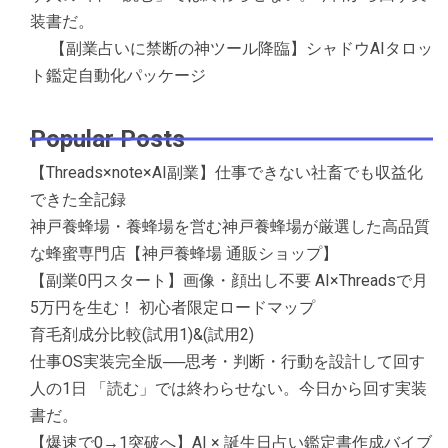
装書だ。
【副業占いに禁断の神ツール降臨】シャドウAIタロッ
ト鑑定自動化パッケージ
Popular Posts
【Threads×note×AI副業】仕事できない社畜でも収益化
できた全記録
神戸養蜂場・養蜂場を営む神戸養蜂場が厳選した高品質
な蜂蜜専門店【神戸養蜂場 通販ショップ】
【副業0円スタート】画像・顔出し不要 AI×Threadsで月
5万円を生む！ 初心者限定ロードマップ
育毛剤成分比較(試用1)&(試用2)
仕事OS実装完全版──思考・判断・行動を設計して回す
人の1日 「読む」では終わらせない。今日から回す実装
書だ。
【爆速で0→1突破へ】AI × 誕生日占い鑑定書作成バイブ