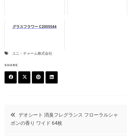
グラスフラワー C2055544
ユニ・チャーム株式会社
SHARE
F
T
P
L
a
w
in
in
c
it
t
k
投
デオシート 消臭フレグランス フローラルシャ
e
t
e
e
ボンの香り ワイド 64枚
稿
b
e
r
d