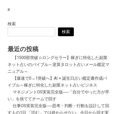
a:
検索
検索
最近の投稿
【1500部突破☆ロングセラー】稼ぎに特化した副業
ネット占いのバイブル～逆算タロット占いメール鑑定マ
ニュアル～
【爆速で0→1突破へ】AI × 誕生日占い鑑定書作成バ
イブル～稼ぎに特化した副業ネット占いビジネス
マネジメントOS実装完全版──「自分でやった方が早
い」を捨ててチームで回す
仕事OS実装完全版──思考・判断・行動を設計して回
す人の1日 「読む」では終わらせない。今日から回す実