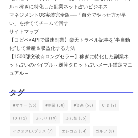
ル～稼ぎに特化した副業ネット占いビジネス
マネジメントOS実装完全版──「自分でやった方が早
い」を捨ててチームで回す
サイトマップ
【コピペ×APIで爆速副業】楽天トラベル記事を“半自動
化”して量産＆収益化する方法
【1500部突破☆ロングセラー】稼ぎに特化した副業ネ
ット占いのバイブル～逆算タロット占いメール鑑定マニ
ュアル～
タグ
#マネー
(56)
#副業
(58)
#資産
(56)
CFD
(9)
FX
(12)
ふわり
(19)
ふわ姫
(55)
イクオスEXプラス
(7)
エレコム
(34)
ゴルフ
(8)