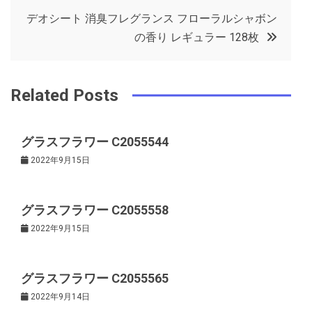
o
r
e
in
ナ
デオシート 消臭フレグランス フローラルシャボン
o
s
の香り レギュラー 128枚
ビ
k
t
ゲ
Related Posts
ー
グラスフラワー C2055544
2022年9月15日
シ
ョ
グラスフラワー C2055558
2022年9月15日
ン
グラスフラワー C2055565
2022年9月14日